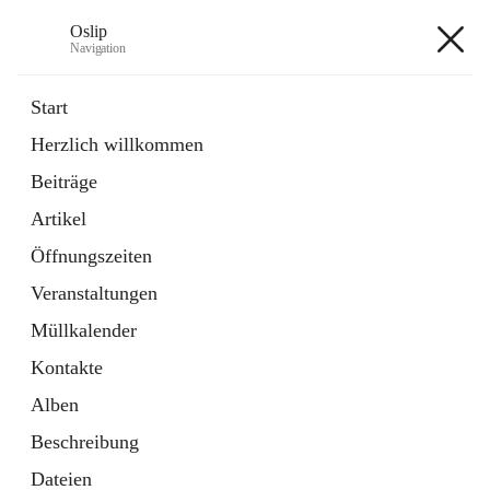
Oslip
Navigation
Oslip
Start
Herzlich willkommen
öffnet
Daten & Fakten
Beiträge
in
Externe Webseite
neuem
Artikel
Tab
öffnet
Bundeskanzleramt Österreich
in
Externe Webseite
Öffnungszeiten
neuem
Tab
Veranstaltungen
+1
Müllkalender
Kontakte
Alben
Beschreibung
Hauptadresse
Dateien