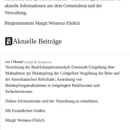
aktuelle Informationen aus dem Gemeinderat und der 
Verwaltung. 
Bürgermeisterin Margit Wennesz-Ehrlich
Aktuelle Beiträge
O
vor 1 Monat
Projekte & Initiativen
s
Verordnung der Bezirkshauptmannschaft Eisenstadt-Umgebung über 
l
Maßnahmen zur Bekämpfung der Goldgelben Vergilbung der Rebe und 
i
der Amerikanischen Rebzikade; Anordnung von 
p
Bekämpfungsmaßnahmen in festgelegten Befallszonen und 
Sicherheitszonen.
Nähere Informationen sind der Verordnung zu entnehmen.
Mit freundlichen Grüßen 
Margit Wennesz-Ehrlich