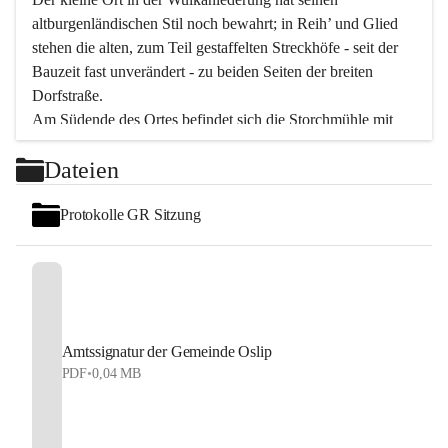
altburgenländischen Stil noch bewahrt; in Reih’ und Glied 
stehen die alten, zum Teil gestaffelten Streckhöfe - seit der 
Bauzeit fast unverändert - zu beiden Seiten der breiten 
Dorfstraße.
Am Südende des Ortes befindet sich die Storchmühle mit 
ihrer schönen Barockeinfahrt - ein bekanntes 
Dateien
Spezialitätenrestaurant mit vorzüglicher pannonischer 
Küche. Die alte Cselley-Mühle am nördlichen Ortsrand ist 
Protokolle GR Sitzung
heute ein bekanntes Kultur- und Aktionszentrum, das aus 
dem kulturellen Leben dieser Region nicht mehr 
wegzudenken ist.
Die Landschaft genießen und entspannen – dazu ist der 
Fischteich ein herrlicher Ort für ruhige und erholsame 
Stunden. Für sportliche Tätigkeiten sorgt das 
Amtssignatur der Gemeinde Oslip
Freizeitzentrum im Ort.
PDF
•
0,04 MB
In Oslip lebt die Volkskultur: Tamburica-Klänge gehören 
zum kulturellen Alltag, auch bei Festen, wo die typisch 
kroatische Volksmusik lebendig ist. Auch der Musikverein 