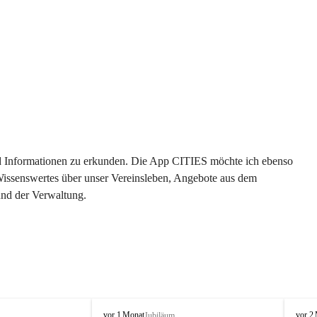
 und Informationen zu erkunden. Die App CITIES möchte ich ebenso 
 Wissenswertes über unser Vereinsleben, Angebote aus dem 
und der Verwaltung. 
O
O
vor 1 Monat
vor 2
Jubiläum