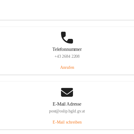
Hauptstraße 7, 7064 Oslip, AUT
Auf Karte ansehen
Telefonnummer
+43 2684 2208
Anrufen
E-Mail Adresse
post@oslip.bgld.gv.at
E-Mail schreiben