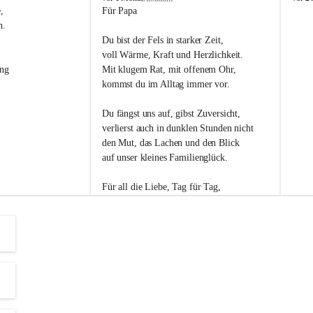
s
s
, 
Für Papa
l
l
n. 
i
i
Du bist der Fels in starker Zeit,
p
p
voll Wärme, Kraft und Herzlichkeit.
ng 
Mit klugem Rat, mit offenem Ohr,
kommst du im Alltag immer vor.
Du fängst uns auf, gibst Zuversicht,
verlierst auch in dunklen Stunden nicht
den Mut, das Lachen und den Blick
auf unser kleines Familienglück.
Für all die Liebe, Tag für Tag,
dank ich dir heut am Vatertag.
Du bist ein Mensch, auf den man baut -
ein Vater, der von Herzen vertraut.
😊 Alles Liebe zum Vatertag.😊
Einen schönen Vatertag wünscht 
Bürgermeisterin Margit Wennesz-Ehrlich 
und die Gemeinderät:innen 