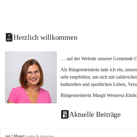
Herzlich willkommen
… auf der Website unserer Gemeinde O
Als Bürgermeisterin lade ich ein, unse
sehr empfehlen, um sich mit zahlreiche
kulturellen und sportlichen Leben, Ver
Bürgermeisterin Margit Wennesz-Ehrli
Aktuelle Beiträge
O
vor 1 Monat
Projekte & Initiativen