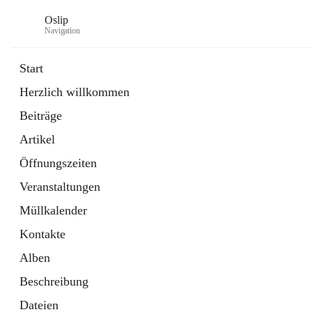
Oslip
Navigation
Start
Herzlich willkommen
öffnet
Daten & Fakten
Beiträge
in
Externe Webseite
neuem
Artikel
Tab
öffnet
Bundeskanzleramt Österreich
in
Externe Webseite
Öffnungszeiten
neuem
Tab
Veranstaltungen
Müllkalender
Kontakte
Alben
Beschreibung
Dateien