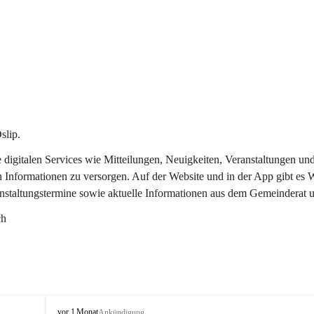
slip.
re digitalen Services wie Mitteilungen, Neuigkeiten, Veranstaltungen
n Informationen zu versorgen. Auf der Website und in der App gibt es
anstaltungstermine sowie aktuelle Informationen aus dem Gemeinderat 
ch
O
vor 1 Monat
Ankündigung