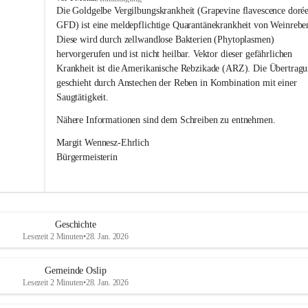
s
Die Goldgelbe Vergilbungskrankheit (Grapevine flavescence dorée
l
GFD) ist eine meldepflichtige Quarantänekrankheit von Weinrebe
i
Diese wird durch zellwandlose Bakterien (Phytoplasmen) 
p
hervorgerufen und ist nicht heilbar. Vektor dieser gefährlichen 
Krankheit ist die Amerikanische Rebzikade (ARZ). Die Übertragu
geschieht durch Anstechen der Reben in Kombination mit einer 
Saugtätigkeit.
Nähere Informationen sind dem Schreiben zu entnehmen.
Margit Wennesz-Ehrlich 
Bürgermeisterin 
Geschichte
Lesezeit 2 Minuten
•
28. Jan. 2026
Gemeinde Oslip
Lesezeit 2 Minuten
•
28. Jan. 2026