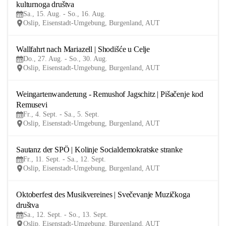
kulturnoga društva
AUG
Sa., 15. Aug. - So., 16. Aug.
Oslip, Eisenstadt-Umgebung, Burgenland, AUT
Wallfahrt nach Mariazell | Shodišće u Celje
27
Do., 27. Aug. - So., 30. Aug.
AUG
Oslip, Eisenstadt-Umgebung, Burgenland, AUT
Weingartenwanderung - Remushof Jagschitz | Pišačenje kod 
4
Remusevi
SEP
Fr., 4. Sept. - Sa., 5. Sept.
Oslip, Eisenstadt-Umgebung, Burgenland, AUT
Sautanz der SPÖ | Kolinje Socialdemokratske stranke
11
Fr., 11. Sept. - Sa., 12. Sept.
SEP
Oslip, Eisenstadt-Umgebung, Burgenland, AUT
Oktoberfest des Musikvereines | Svečevanje Muzičkoga 
12
društva
SEP
Sa., 12. Sept. - So., 13. Sept.
Oslip, Eisenstadt-Umgebung, Burgenland, AUT