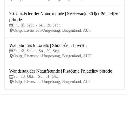
30 Jahr-Feier der Naturfreunde | Svečevanje 30 ljet Prijateljev 
18
prirode
SEP
Fr., 18. Sept. - Sa., 19. Sept.
Oslip, Eisenstadt-Umgebung, Burgenland, AUT
Wallfahrt nach Loretto | Shodišće u Lovretu
18
Fr., 18. Sept. - So., 20. Sept.
SEP
Oslip, Eisenstadt-Umgebung, Burgenland, AUT
Wandertag der Naturfreunde | Pišačenje Prijateljev prirode
10
Sa., 10. Okt. - So., 11. Okt.
OKT
Oslip, Eisenstadt-Umgebung, Burgenland, AUT