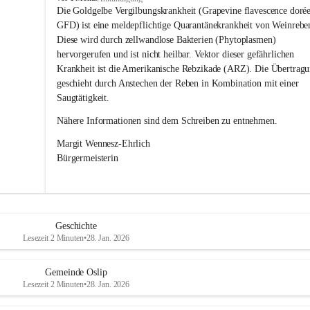
s
Die Goldgelbe Vergilbungskrankheit (Grapevine flavescence dorée
l
GFD) ist eine meldepflichtige Quarantänekrankheit von Weinrebe
i
Diese wird durch zellwandlose Bakterien (Phytoplasmen) 
p
hervorgerufen und ist nicht heilbar. Vektor dieser gefährlichen 
Krankheit ist die Amerikanische Rebzikade (ARZ). Die Übertragu
geschieht durch Anstechen der Reben in Kombination mit einer 
Saugtätigkeit.
Nähere Informationen sind dem Schreiben zu entnehmen.
Margit Wennesz-Ehrlich 
Bürgermeisterin 
Geschichte
Lesezeit 2 Minuten
•
28. Jan. 2026
Gemeinde Oslip
Lesezeit 2 Minuten
•
28. Jan. 2026