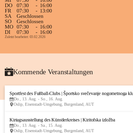
MI
07:30
-
16:00
DO
07:30
-
16:00
FR
07:30
-
13:00
SA
Geschlossen
SO
Geschlossen
MO
07:30
-
16:00
DI
07:30
-
16:00
Zuletzt bearbeitet: 03.02.2026
Kommende Veranstaltungen
Sportfest des Fußball-Clubs | Športsko svečevanje nogometnoga kl
Do., 13. Aug. - So., 16. Aug.
Oslip, Eisenstadt-Umgebung, Burgenland, AUT
Kirtagsausstellung des Künstlerkreises | Kiritofska izložba
Do., 13. Aug. - Sa., 15. Aug.
Oslip, Eisenstadt-Umgebung, Burgenland, AUT