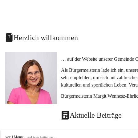
Herzlich willkommen
… auf der Website unserer Gemeinde O
Als Bürgermeisterin lade ich ein, unse
sehr empfehlen, um sich mit zahlreiche
kulturellen und sportlichen Leben, Ver
Bürgermeisterin Margit Wennesz-Ehrli
Aktuelle Beiträge
O
vor 1 Monat
Projekte & Initiativen