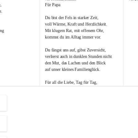
s
s
, 
Für Papa
l
l
n. 
i
i
Du bist der Fels in starker Zeit,
p
p
voll Wärme, Kraft und Herzlichkeit.
ng 
Mit klugem Rat, mit offenem Ohr,
kommst du im Alltag immer vor.
Du fängst uns auf, gibst Zuversicht,
verlierst auch in dunklen Stunden nicht
den Mut, das Lachen und den Blick
auf unser kleines Familienglück.
Für all die Liebe, Tag für Tag,
dank ich dir heut am Vatertag.
Du bist ein Mensch, auf den man baut -
ein Vater, der von Herzen vertraut.
😊 Alles Liebe zum Vatertag.😊
Einen schönen Vatertag wünscht 
Bürgermeisterin Margit Wennesz-Ehrlich 
und die Gemeinderät:innen 