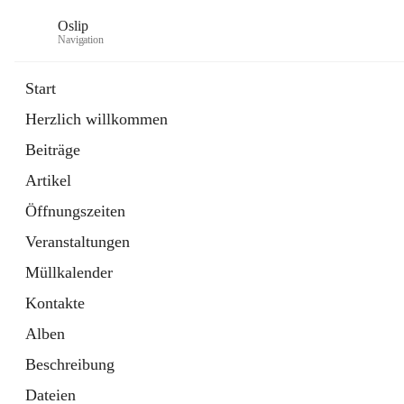
Oslip
Navigation
Start
Herzlich willkommen
öffnet
Daten & Fakten
Beiträge
in
Externe Webseite
neuem
Artikel
Tab
öffnet
Bundeskanzleramt Österreich
in
Externe Webseite
Öffnungszeiten
neuem
Tab
Veranstaltungen
Müllkalender
Kontakte
Alben
Beschreibung
Dateien