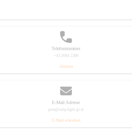
Hauptstraße 7, 7064 Oslip, AUT
Auf Karte ansehen
Telefonnummer
+43 2684 2208
Anrufen
E-Mail Adresse
post@oslip.bgld.gv.at
E-Mail schreiben