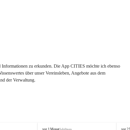
 und Informationen zu erkunden. Die App CITIES möchte ich ebenso 
 Wissenswertes über unser Vereinsleben, Angebote aus dem 
und der Verwaltung. 
O
O
vor 1 Monat
vor 2
Jubiläum