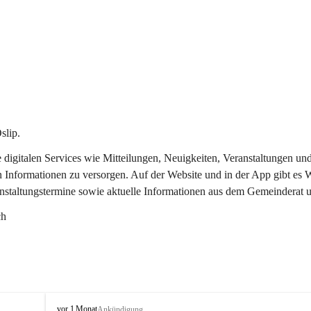
slip.
re digitalen Services wie Mitteilungen, Neuigkeiten, Veranstaltungen
n Informationen zu versorgen. Auf der Website und in der App gibt es
anstaltungstermine sowie aktuelle Informationen aus dem Gemeinderat 
ch
O
vor 1 Monat
Ankündigung