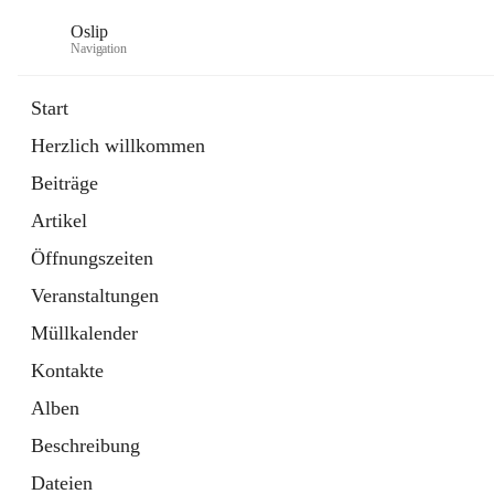
Oslip
Navigation
Start
Herzlich willkommen
öffnet
Daten & Fakten
Beiträge
in
Externe Webseite
neuem
Artikel
Tab
öffnet
Bundeskanzleramt Österreich
in
Externe Webseite
Öffnungszeiten
neuem
Tab
Veranstaltungen
Müllkalender
Kontakte
Alben
Beschreibung
Dateien