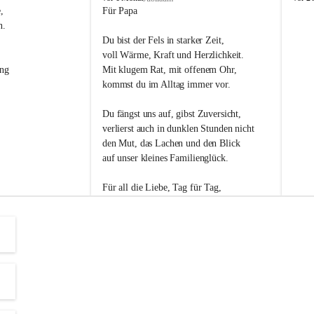
s
s
, 
Für Papa
l
l
n. 
i
i
Du bist der Fels in starker Zeit,
p
p
voll Wärme, Kraft und Herzlichkeit.
ng 
Mit klugem Rat, mit offenem Ohr,
kommst du im Alltag immer vor.
Du fängst uns auf, gibst Zuversicht,
verlierst auch in dunklen Stunden nicht
den Mut, das Lachen und den Blick
auf unser kleines Familienglück.
Für all die Liebe, Tag für Tag,
dank ich dir heut am Vatertag.
Du bist ein Mensch, auf den man baut -
ein Vater, der von Herzen vertraut.
😊 Alles Liebe zum Vatertag.😊
Einen schönen Vatertag wünscht 
Bürgermeisterin Margit Wennesz-Ehrlich 
und die Gemeinderät:innen 