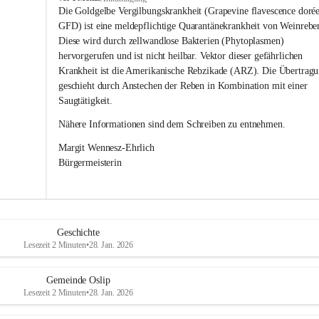
s
Die Goldgelbe Vergilbungskrankheit (Grapevine flavescence dorée
l
GFD) ist eine meldepflichtige Quarantänekrankheit von Weinrebe
i
Diese wird durch zellwandlose Bakterien (Phytoplasmen) 
p
hervorgerufen und ist nicht heilbar. Vektor dieser gefährlichen 
Krankheit ist die Amerikanische Rebzikade (ARZ). Die Übertragu
geschieht durch Anstechen der Reben in Kombination mit einer 
Saugtätigkeit.
Nähere Informationen sind dem Schreiben zu entnehmen.
Margit Wennesz-Ehrlich 
Bürgermeisterin 
Geschichte
Lesezeit 2 Minuten
•
28. Jan. 2026
Gemeinde Oslip
Lesezeit 2 Minuten
•
28. Jan. 2026