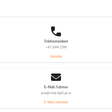
Hauptstraße 7, 7064 Oslip, AUT
Auf Karte ansehen
Telefonnummer
+43 2684 2208
Anrufen
E-Mail Adresse
post@oslip.bgld.gv.at
E-Mail schreiben