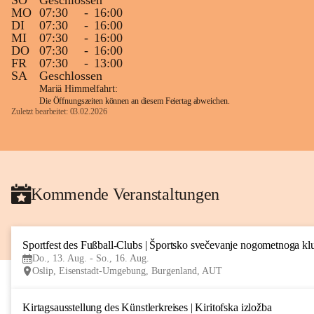
SO
Geschlossen
MO
07:30
-
16:00
DI
07:30
-
16:00
MI
07:30
-
16:00
DO
07:30
-
16:00
FR
07:30
-
13:00
SA
Geschlossen
Mariä Himmelfahrt:
Die Öffnungszeiten können an diesem Feiertag abweichen.
Zuletzt bearbeitet: 03.02.2026
Kommende Veranstaltungen
Sportfest des Fußball-Clubs | Športsko svečevanje nogometnoga kl
Do., 13. Aug. - So., 16. Aug.
Oslip, Eisenstadt-Umgebung, Burgenland, AUT
Kirtagsausstellung des Künstlerkreises | Kiritofska izložba