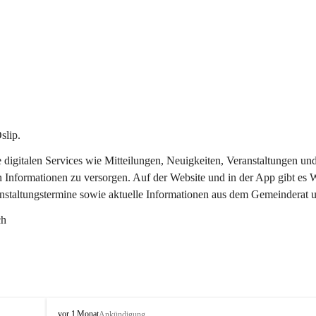
slip.
re digitalen Services wie Mitteilungen, Neuigkeiten, Veranstaltungen
n Informationen zu versorgen. Auf der Website und in der App gibt es
anstaltungstermine sowie aktuelle Informationen aus dem Gemeinderat 
ch
O
vor 1 Monat
Ankündigung