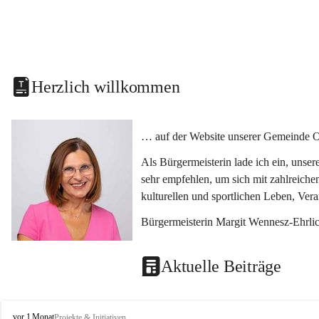
Herzlich willkommen
… auf der Website unserer Gemeinde O
Als Bürgermeisterin lade ich ein, unse
sehr empfehlen, um sich mit zahlreiche
kulturellen und sportlichen Leben, Ver
Bürgermeisterin Margit Wennesz-Ehrli
Aktuelle Beiträge
O
vor 1 Monat
Projekte & Initiativen