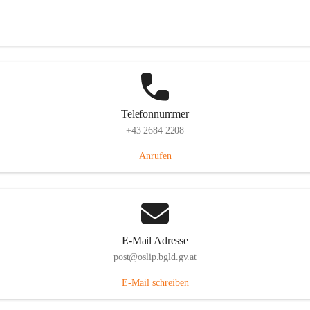
Hauptstraße 7, 7064 Oslip, AUT
Auf Karte ansehen
Telefonnummer
+43 2684 2208
Anrufen
E-Mail Adresse
post@oslip.bgld.gv.at
E-Mail schreiben