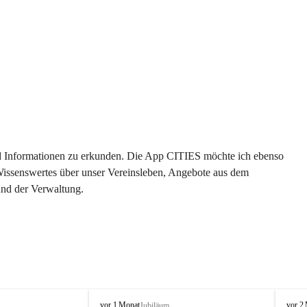
 und Informationen zu erkunden. Die App CITIES möchte ich ebenso 
 Wissenswertes über unser Vereinsleben, Angebote aus dem 
und der Verwaltung. 
O
O
vor 1 Monat
vor 2
Jubiläum