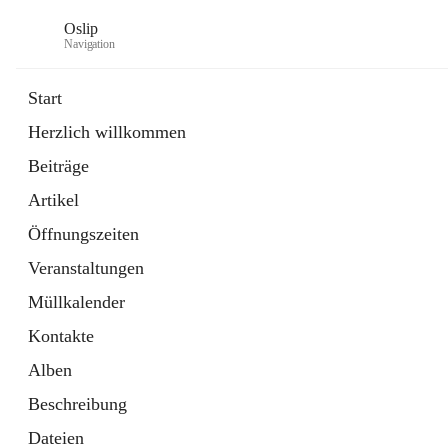
Oslip
Navigation
Start
Herzlich willkommen
öffnet
Daten & Fakten
Beiträge
in
Externe Webseite
neuem
Artikel
Tab
öffnet
Bundeskanzleramt Österreich
in
Externe Webseite
Öffnungszeiten
neuem
Tab
Veranstaltungen
Müllkalender
Kontakte
Alben
Beschreibung
Dateien