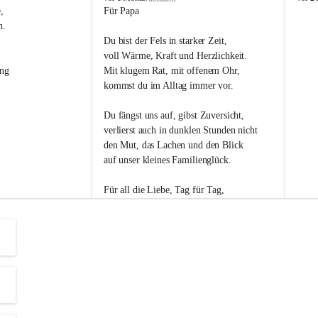
s
s
, 
Für Papa
l
l
n. 
i
i
Du bist der Fels in starker Zeit,
p
p
voll Wärme, Kraft und Herzlichkeit.
ng 
Mit klugem Rat, mit offenem Ohr,
kommst du im Alltag immer vor.
Du fängst uns auf, gibst Zuversicht,
verlierst auch in dunklen Stunden nicht
den Mut, das Lachen und den Blick
auf unser kleines Familienglück.
Für all die Liebe, Tag für Tag,
dank ich dir heut am Vatertag.
Du bist ein Mensch, auf den man baut -
ein Vater, der von Herzen vertraut.
😊 Alles Liebe zum Vatertag.😊
Einen schönen Vatertag wünscht 
Bürgermeisterin Margit Wennesz-Ehrlich 
und die Gemeinderät:innen 