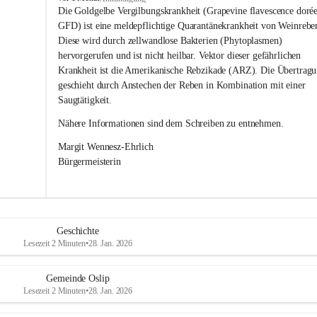
s
Die Goldgelbe Vergilbungskrankheit (Grapevine flavescence dorée
l
GFD) ist eine meldepflichtige Quarantänekrankheit von Weinrebe
i
Diese wird durch zellwandlose Bakterien (Phytoplasmen) 
p
hervorgerufen und ist nicht heilbar. Vektor dieser gefährlichen 
Krankheit ist die Amerikanische Rebzikade (ARZ). Die Übertragu
geschieht durch Anstechen der Reben in Kombination mit einer 
Saugtätigkeit.
Nähere Informationen sind dem Schreiben zu entnehmen.
Margit Wennesz-Ehrlich 
Bürgermeisterin 
Geschichte
Lesezeit 2 Minuten
•
28. Jan. 2026
Gemeinde Oslip
Lesezeit 2 Minuten
•
28. Jan. 2026