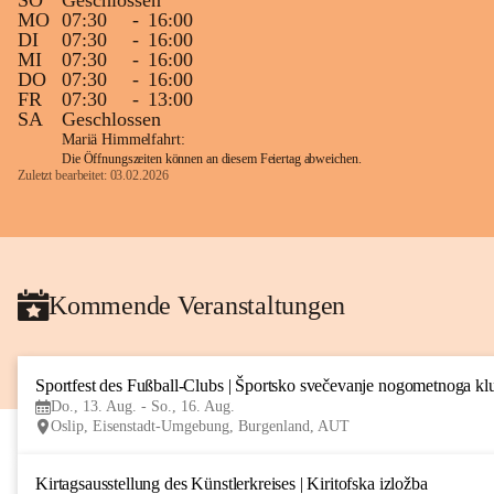
SO
Geschlossen
MO
07:30
-
16:00
DI
07:30
-
16:00
MI
07:30
-
16:00
DO
07:30
-
16:00
FR
07:30
-
13:00
SA
Geschlossen
Mariä Himmelfahrt:
Die Öffnungszeiten können an diesem Feiertag abweichen.
Zuletzt bearbeitet: 03.02.2026
Kommende Veranstaltungen
Sportfest des Fußball-Clubs | Športsko svečevanje nogometnoga kl
Do., 13. Aug. - So., 16. Aug.
Oslip, Eisenstadt-Umgebung, Burgenland, AUT
Kirtagsausstellung des Künstlerkreises | Kiritofska izložba