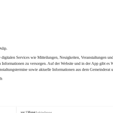
slip.
re digitalen Services wie Mitteilungen, Neuigkeiten, Veranstaltungen
n Informationen zu versorgen. Auf der Website und in der App gibt es
anstaltungstermine sowie aktuelle Informationen aus dem Gemeinderat 
ch
O
vor 1 Monat
Ankündigung