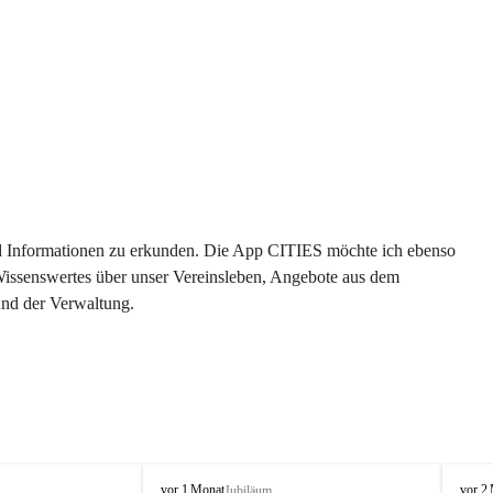
 und Informationen zu erkunden. Die App CITIES möchte ich ebenso 
 Wissenswertes über unser Vereinsleben, Angebote aus dem 
und der Verwaltung. 
O
O
vor 1 Monat
vor 2
Jubiläum