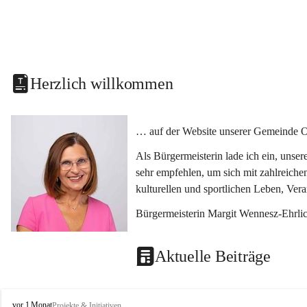
Herzlich willkommen
… auf der Website unserer Gemeinde O
Als Bürgermeisterin lade ich ein, unse
sehr empfehlen, um sich mit zahlreiche
kulturellen und sportlichen Leben, Ver
Bürgermeisterin Margit Wennesz-Ehrli
Aktuelle Beiträge
O
vor 1 Monat
Projekte & Initiativen