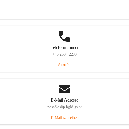
Hauptstraße 7, 7064 Oslip, AUT
Auf Karte ansehen
Telefonnummer
+43 2684 2208
Anrufen
E-Mail Adresse
post@oslip.bgld.gv.at
E-Mail schreiben