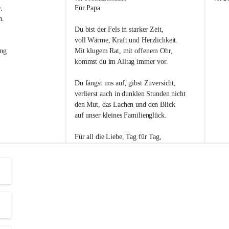
s
s
, 
Für Papa
l
l
n. 
i
i
Du bist der Fels in starker Zeit,
p
p
voll Wärme, Kraft und Herzlichkeit.
ng 
Mit klugem Rat, mit offenem Ohr,
kommst du im Alltag immer vor.
Du fängst uns auf, gibst Zuversicht,
verlierst auch in dunklen Stunden nicht
den Mut, das Lachen und den Blick
auf unser kleines Familienglück.
Für all die Liebe, Tag für Tag,
dank ich dir heut am Vatertag.
Du bist ein Mensch, auf den man baut -
ein Vater, der von Herzen vertraut.
😊 Alles Liebe zum Vatertag.😊
Einen schönen Vatertag wünscht 
Bürgermeisterin Margit Wennesz-Ehrlich 
und die Gemeinderät:innen 