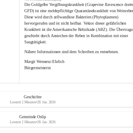
s
Die Goldgelbe Vergilbungskrankheit (Grapevine flavescence dorée
l
GFD) ist eine meldepflichtige Quarantänekrankheit von Weinrebe
i
Diese wird durch zellwandlose Bakterien (Phytoplasmen) 
p
hervorgerufen und ist nicht heilbar. Vektor dieser gefährlichen 
Krankheit ist die Amerikanische Rebzikade (ARZ). Die Übertragu
geschieht durch Anstechen der Reben in Kombination mit einer 
Saugtätigkeit.
Nähere Informationen sind dem Schreiben zu entnehmen.
Margit Wennesz-Ehrlich 
Bürgermeisterin 
Geschichte
Lesezeit 2 Minuten
•
28. Jan. 2026
Gemeinde Oslip
Lesezeit 2 Minuten
•
28. Jan. 2026