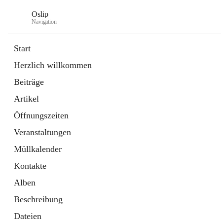
Oslip
Navigation
Start
Herzlich willkommen
öffnet
Daten & Fakten
Beiträge
in
Externe Webseite
neuem
Artikel
Tab
öffnet
Bundeskanzleramt Österreich
in
Externe Webseite
Öffnungszeiten
neuem
Tab
Veranstaltungen
Müllkalender
Kontakte
Alben
Beschreibung
Dateien