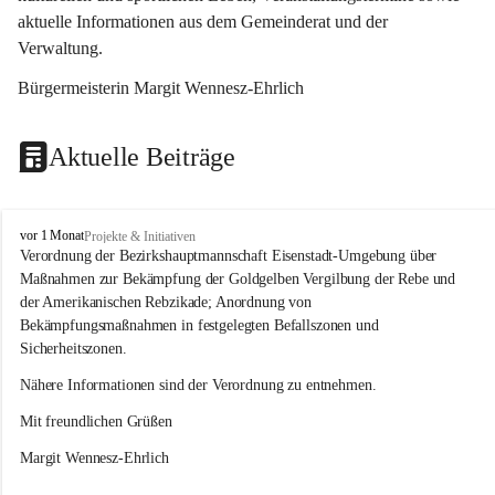
aktuelle Informationen aus dem Gemeinderat und der 
Verwaltung. 
Bürgermeisterin Margit Wennesz-Ehrlich
Aktuelle Beiträge
O
vor 1 Monat
Projekte & Initiativen
s
Verordnung der Bezirkshauptmannschaft Eisenstadt-Umgebung über 
l
Maßnahmen zur Bekämpfung der Goldgelben Vergilbung der Rebe und 
i
der Amerikanischen Rebzikade; Anordnung von 
p
Bekämpfungsmaßnahmen in festgelegten Befallszonen und 
Sicherheitszonen.
Nähere Informationen sind der Verordnung zu entnehmen.
Mit freundlichen Grüßen 
Margit Wennesz-Ehrlich