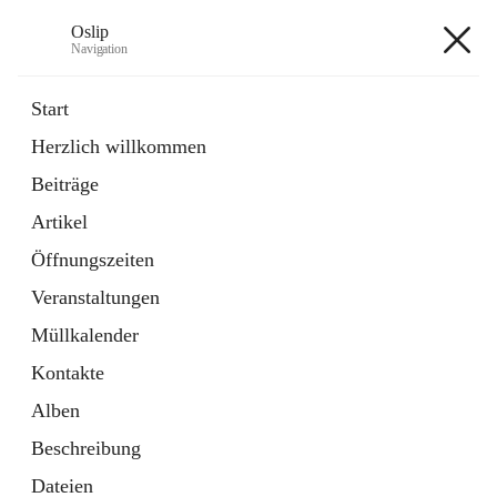
Oslip
Navigation
Oslip
Start
Herzlich willkommen
öffnet
Daten & Fakten
Beiträge
in
Externe Webseite
neuem
Artikel
Tab
öffnet
Bundeskanzleramt Österreich
in
Externe Webseite
Öffnungszeiten
neuem
Tab
Veranstaltungen
+1
Müllkalender
Kontakte
Alben
Beschreibung
Hauptadresse
Dateien