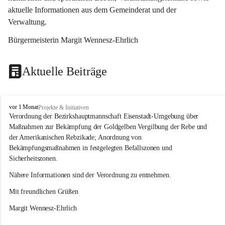
aktuelle Informationen aus dem Gemeinderat und der 
Verwaltung. 
Bürgermeisterin Margit Wennesz-Ehrlich
Aktuelle Beiträge
O
vor 1 Monat
Projekte & Initiativen
s
Verordnung der Bezirkshauptmannschaft Eisenstadt-Umgebung über 
l
Maßnahmen zur Bekämpfung der Goldgelben Vergilbung der Rebe und 
i
der Amerikanischen Rebzikade; Anordnung von 
p
Bekämpfungsmaßnahmen in festgelegten Befallszonen und 
Sicherheitszonen.
Nähere Informationen sind der Verordnung zu entnehmen.
Mit freundlichen Grüßen 
Margit Wennesz-Ehrlich