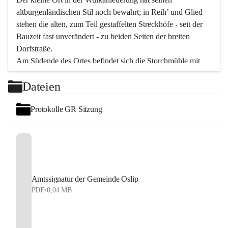
altburgenländischen Stil noch bewahrt; in Reih’ und Glied 
stehen die alten, zum Teil gestaffelten Streckhöfe - seit der 
Bauzeit fast unverändert - zu beiden Seiten der breiten 
Dorfstraße.
Am Südende des Ortes befindet sich die Storchmühle mit 
ihrer schönen Barockeinfahrt - ein bekanntes 
Dateien
Spezialitätenrestaurant mit vorzüglicher pannonischer 
Küche. Die alte Cselley-Mühle am nördlichen Ortsrand ist 
Protokolle GR Sitzung
heute ein bekanntes Kultur- und Aktionszentrum, das aus 
dem kulturellen Leben dieser Region nicht mehr 
wegzudenken ist.
Die Landschaft genießen und entspannen – dazu ist der 
Fischteich ein herrlicher Ort für ruhige und erholsame 
Stunden. Für sportliche Tätigkeiten sorgt das 
Amtssignatur der Gemeinde Oslip
Freizeitzentrum im Ort.
PDF
•
0,04 MB
In Oslip lebt die Volkskultur: Tamburica-Klänge gehören 
zum kulturellen Alltag, auch bei Festen, wo die typisch 
kroatische Volksmusik lebendig ist. Auch der Musikverein 