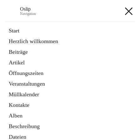
Oslip
Navigation
Oslip
Start
Herzlich willkommen
öffnet
Daten & Fakten
Beiträge
in
Externe Webseite
neuem
Artikel
Tab
öffnet
Bundeskanzleramt Österreich
in
Externe Webseite
Öffnungszeiten
neuem
Tab
Veranstaltungen
+1
Müllkalender
Kontakte
Alben
Beschreibung
Hauptadresse
Dateien