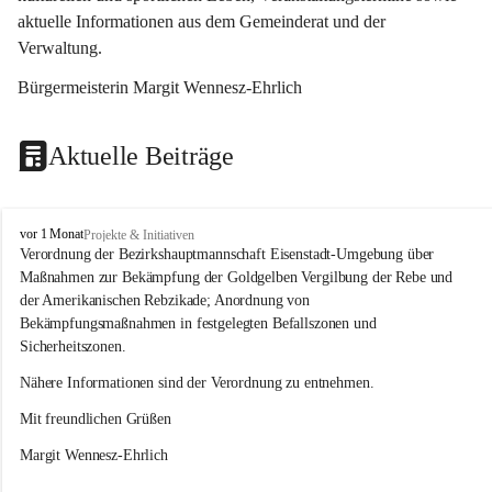
aktuelle Informationen aus dem Gemeinderat und der 
Verwaltung. 
Bürgermeisterin Margit Wennesz-Ehrlich
Aktuelle Beiträge
O
vor 1 Monat
Projekte & Initiativen
s
Verordnung der Bezirkshauptmannschaft Eisenstadt-Umgebung über 
l
Maßnahmen zur Bekämpfung der Goldgelben Vergilbung der Rebe und 
i
der Amerikanischen Rebzikade; Anordnung von 
p
Bekämpfungsmaßnahmen in festgelegten Befallszonen und 
Sicherheitszonen.
Nähere Informationen sind der Verordnung zu entnehmen.
Mit freundlichen Grüßen 
Margit Wennesz-Ehrlich