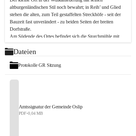
altburgenländischen Stil noch bewahrt; in Reih’ und Glied 
stehen die alten, zum Teil gestaffelten Streckhöfe - seit der 
Bauzeit fast unverändert - zu beiden Seiten der breiten 
Dorfstraße.
Am Südende des Ortes befindet sich die Storchmühle mit 
ihrer schönen Barockeinfahrt - ein bekanntes 
Dateien
Spezialitätenrestaurant mit vorzüglicher pannonischer 
Küche. Die alte Cselley-Mühle am nördlichen Ortsrand ist 
Protokolle GR Sitzung
heute ein bekanntes Kultur- und Aktionszentrum, das aus 
dem kulturellen Leben dieser Region nicht mehr 
wegzudenken ist.
Die Landschaft genießen und entspannen – dazu ist der 
Fischteich ein herrlicher Ort für ruhige und erholsame 
Stunden. Für sportliche Tätigkeiten sorgt das 
Amtssignatur der Gemeinde Oslip
Freizeitzentrum im Ort.
PDF
•
0,04 MB
In Oslip lebt die Volkskultur: Tamburica-Klänge gehören 
zum kulturellen Alltag, auch bei Festen, wo die typisch 
kroatische Volksmusik lebendig ist. Auch der Musikverein 