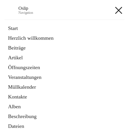
Oslip
Navigation
Oslip
Start
Herzlich willkommen
öffnet
Daten & Fakten
Beiträge
in
Externe Webseite
neuem
Artikel
Tab
öffnet
Bundeskanzleramt Österreich
in
Externe Webseite
Öffnungszeiten
neuem
Tab
Veranstaltungen
+1
Müllkalender
Kontakte
Alben
Beschreibung
Hauptadresse
Dateien