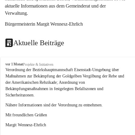
aktuelle Informationen aus dem Gemeinderat und der 
Verwaltung. 
Bürgermeisterin Margit Wennesz-Ehrlich
Aktuelle Beiträge
O
vor 1 Monat
Projekte & Initiativen
s
Verordnung der Bezirkshauptmannschaft Eisenstadt-Umgebung über 
l
Maßnahmen zur Bekämpfung der Goldgelben Vergilbung der Rebe und 
i
der Amerikanischen Rebzikade; Anordnung von 
p
Bekämpfungsmaßnahmen in festgelegten Befallszonen und 
Sicherheitszonen.
Nähere Informationen sind der Verordnung zu entnehmen.
Mit freundlichen Grüßen 
Margit Wennesz-Ehrlich