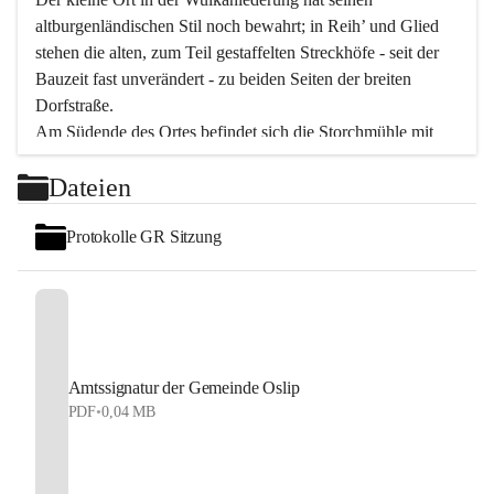
altburgenländischen Stil noch bewahrt; in Reih’ und Glied 
stehen die alten, zum Teil gestaffelten Streckhöfe - seit der 
Bauzeit fast unverändert - zu beiden Seiten der breiten 
Dorfstraße.
Am Südende des Ortes befindet sich die Storchmühle mit 
ihrer schönen Barockeinfahrt - ein bekanntes 
Dateien
Spezialitätenrestaurant mit vorzüglicher pannonischer 
Küche. Die alte Cselley-Mühle am nördlichen Ortsrand ist 
Protokolle GR Sitzung
heute ein bekanntes Kultur- und Aktionszentrum, das aus 
dem kulturellen Leben dieser Region nicht mehr 
wegzudenken ist.
Die Landschaft genießen und entspannen – dazu ist der 
Fischteich ein herrlicher Ort für ruhige und erholsame 
Stunden. Für sportliche Tätigkeiten sorgt das 
Amtssignatur der Gemeinde Oslip
Freizeitzentrum im Ort.
PDF
•
0,04 MB
In Oslip lebt die Volkskultur: Tamburica-Klänge gehören 
zum kulturellen Alltag, auch bei Festen, wo die typisch 
kroatische Volksmusik lebendig ist. Auch der Musikverein 