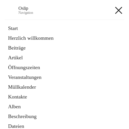
Oslip
Navigation
Oslip
Start
Herzlich willkommen
öffnet
Daten & Fakten
Beiträge
in
Externe Webseite
neuem
Artikel
Tab
öffnet
Bundeskanzleramt Österreich
in
Externe Webseite
Öffnungszeiten
neuem
Tab
Veranstaltungen
+1
Müllkalender
Kontakte
Alben
Beschreibung
Hauptadresse
Dateien