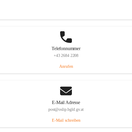
Hauptstraße 7, 7064 Oslip, AUT
Auf Karte ansehen
Telefonnummer
+43 2684 2208
Anrufen
E-Mail Adresse
post@oslip.bgld.gv.at
E-Mail schreiben