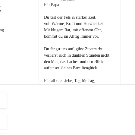
s
s
, 
Für Papa
l
l
n. 
i
i
Du bist der Fels in starker Zeit,
p
p
voll Wärme, Kraft und Herzlichkeit.
ng 
Mit klugem Rat, mit offenem Ohr,
kommst du im Alltag immer vor.
Du fängst uns auf, gibst Zuversicht,
verlierst auch in dunklen Stunden nicht
den Mut, das Lachen und den Blick
auf unser kleines Familienglück.
Für all die Liebe, Tag für Tag,
dank ich dir heut am Vatertag.
Du bist ein Mensch, auf den man baut -
ein Vater, der von Herzen vertraut.
😊 Alles Liebe zum Vatertag.😊
Einen schönen Vatertag wünscht 
Bürgermeisterin Margit Wennesz-Ehrlich 
und die Gemeinderät:innen 