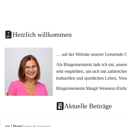
Herzlich willkommen
… auf der Website unserer Gemeinde O
Als Bürgermeisterin lade ich ein, unse
sehr empfehlen, um sich mit zahlreiche
kulturellen und sportlichen Leben, Ver
Bürgermeisterin Margit Wennesz-Ehrli
Aktuelle Beiträge
O
vor 1 Monat
Projekte & Initiativen