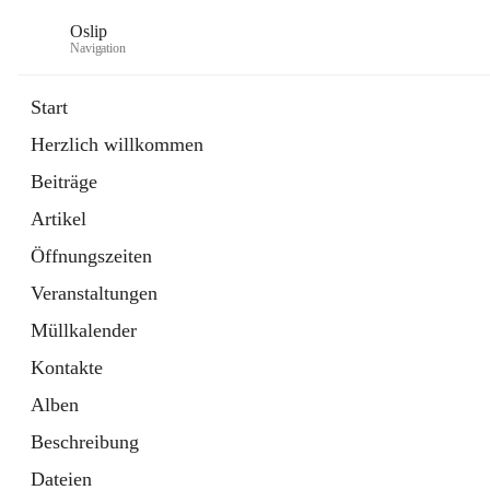
Oslip
Navigation
Start
Herzlich willkommen
öffnet
Daten & Fakten
Beiträge
in
Externe Webseite
neuem
Artikel
Tab
öffnet
Bundeskanzleramt Österreich
in
Externe Webseite
Öffnungszeiten
neuem
Tab
Veranstaltungen
Müllkalender
Kontakte
Alben
Beschreibung
Dateien