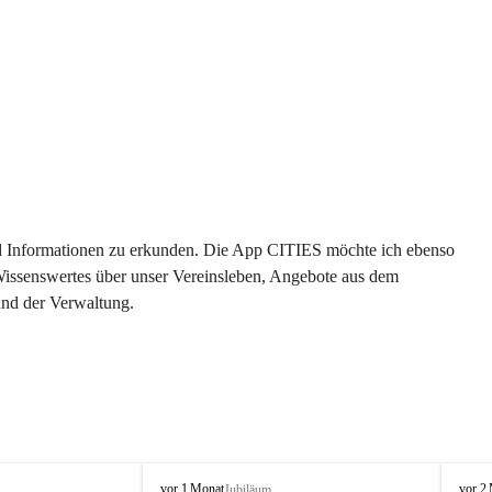
 und Informationen zu erkunden. Die App CITIES möchte ich ebenso 
 Wissenswertes über unser Vereinsleben, Angebote aus dem 
und der Verwaltung. 
O
O
vor 1 Monat
vor 2
Jubiläum