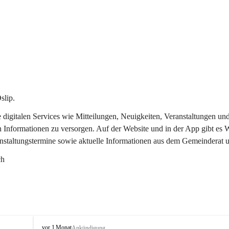
slip.
re digitalen Services wie Mitteilungen, Neuigkeiten, Veranstaltungen
n Informationen zu versorgen. Auf der Website und in der App gibt es
anstaltungstermine sowie aktuelle Informationen aus dem Gemeinderat 
ch
O
vor 1 Monat
Ankündigung