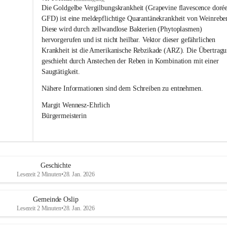
s
Die Goldgelbe Vergilbungskrankheit (Grapevine flavescence dorée
l
GFD) ist eine meldepflichtige Quarantänekrankheit von Weinrebe
i
Diese wird durch zellwandlose Bakterien (Phytoplasmen) 
p
hervorgerufen und ist nicht heilbar. Vektor dieser gefährlichen 
Krankheit ist die Amerikanische Rebzikade (ARZ). Die Übertragu
geschieht durch Anstechen der Reben in Kombination mit einer 
Saugtätigkeit.
Nähere Informationen sind dem Schreiben zu entnehmen.
Margit Wennesz-Ehrlich 
Bürgermeisterin 
Geschichte
Lesezeit 2 Minuten
•
28. Jan. 2026
Gemeinde Oslip
Lesezeit 2 Minuten
•
28. Jan. 2026