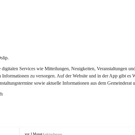
slip.
re digitalen Services wie Mitteilungen, Neuigkeiten, Veranstaltungen
n Informationen zu versorgen. Auf der Website und in der App gibt es
anstaltungstermine sowie aktuelle Informationen aus dem Gemeinderat 
ch
O
vor 1 Monat
Ankündigung