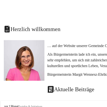
Herzlich willkommen
… auf der Website unserer Gemeinde O
Als Bürgermeisterin lade ich ein, unse
sehr empfehlen, um sich mit zahlreiche
kulturellen und sportlichen Leben, Ver
Bürgermeisterin Margit Wennesz-Ehrli
Aktuelle Beiträge
O
vor 1 Monat
Projekte & Initiativen