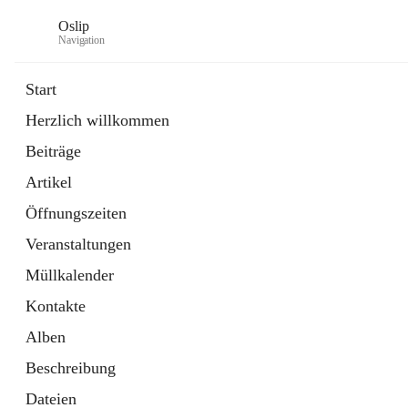
Oslip
Navigation
Start
Herzlich willkommen
öffnet
Daten & Fakten
Beiträge
in
Externe Webseite
neuem
Artikel
Tab
öffnet
Bundeskanzleramt Österreich
in
Externe Webseite
Öffnungszeiten
neuem
Tab
Veranstaltungen
Müllkalender
Kontakte
Alben
Beschreibung
Dateien