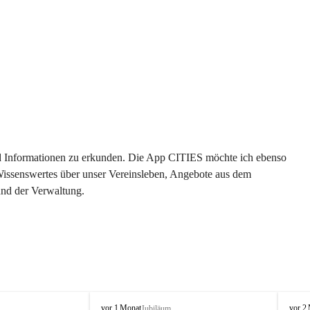
 und Informationen zu erkunden. Die App CITIES möchte ich ebenso 
 Wissenswertes über unser Vereinsleben, Angebote aus dem 
und der Verwaltung. 
O
O
vor 1 Monat
vor 2
Jubiläum