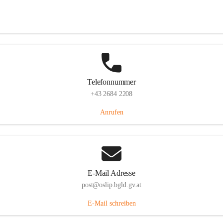
Hauptstraße 7, 7064 Oslip, AUT
Auf Karte ansehen
Telefonnummer
+43 2684 2208
Anrufen
E-Mail Adresse
post@oslip.bgld.gv.at
E-Mail schreiben