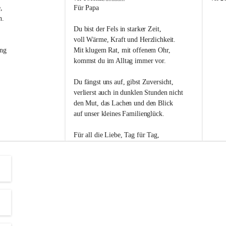
s
s
, 
Für Papa
l
l
n. 
i
i
Du bist der Fels in starker Zeit,
p
p
voll Wärme, Kraft und Herzlichkeit.
ng 
Mit klugem Rat, mit offenem Ohr,
kommst du im Alltag immer vor.
Du fängst uns auf, gibst Zuversicht,
verlierst auch in dunklen Stunden nicht
den Mut, das Lachen und den Blick
auf unser kleines Familienglück.
Für all die Liebe, Tag für Tag,
dank ich dir heut am Vatertag.
Du bist ein Mensch, auf den man baut -
ein Vater, der von Herzen vertraut.
😊 Alles Liebe zum Vatertag.😊
Einen schönen Vatertag wünscht 
Bürgermeisterin Margit Wennesz-Ehrlich 
und die Gemeinderät:innen 