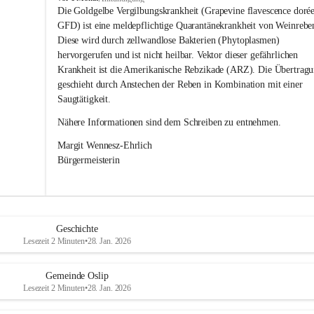
s
Die Goldgelbe Vergilbungskrankheit (Grapevine flavescence dorée
l
GFD) ist eine meldepflichtige Quarantänekrankheit von Weinrebe
i
Diese wird durch zellwandlose Bakterien (Phytoplasmen) 
p
hervorgerufen und ist nicht heilbar. Vektor dieser gefährlichen 
Krankheit ist die Amerikanische Rebzikade (ARZ). Die Übertragu
geschieht durch Anstechen der Reben in Kombination mit einer 
Saugtätigkeit.
Nähere Informationen sind dem Schreiben zu entnehmen.
Margit Wennesz-Ehrlich 
Bürgermeisterin 
Geschichte
Lesezeit 2 Minuten
•
28. Jan. 2026
Gemeinde Oslip
Lesezeit 2 Minuten
•
28. Jan. 2026