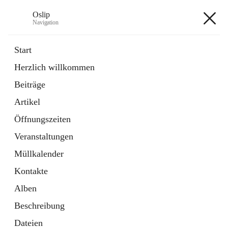
Oslip
Navigation
Oslip
Start
Herzlich willkommen
öffnet
Daten & Fakten
Beiträge
in
Externe Webseite
neuem
Artikel
Tab
öffnet
Bundeskanzleramt Österreich
in
Externe Webseite
Öffnungszeiten
neuem
Tab
Veranstaltungen
+1
Müllkalender
Kontakte
Alben
Beschreibung
Hauptadresse
Dateien