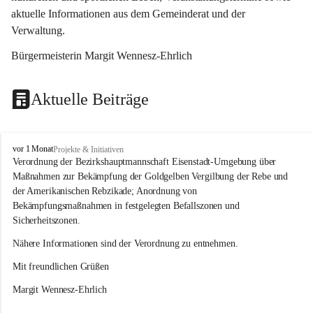
aktuelle Informationen aus dem Gemeinderat und der 
Verwaltung. 
Bürgermeisterin Margit Wennesz-Ehrlich
Aktuelle Beiträge
O
vor 1 Monat
Projekte & Initiativen
s
Verordnung der Bezirkshauptmannschaft Eisenstadt-Umgebung über 
l
Maßnahmen zur Bekämpfung der Goldgelben Vergilbung der Rebe und 
i
der Amerikanischen Rebzikade; Anordnung von 
p
Bekämpfungsmaßnahmen in festgelegten Befallszonen und 
Sicherheitszonen.
Nähere Informationen sind der Verordnung zu entnehmen.
Mit freundlichen Grüßen 
Margit Wennesz-Ehrlich