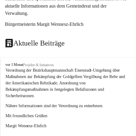
aktuelle Informationen aus dem Gemeinderat und der 
Verwaltung. 
Bürgermeisterin Margit Wennesz-Ehrlich
Aktuelle Beiträge
O
vor 1 Monat
Projekte & Initiativen
s
Verordnung der Bezirkshauptmannschaft Eisenstadt-Umgebung über 
l
Maßnahmen zur Bekämpfung der Goldgelben Vergilbung der Rebe und 
i
der Amerikanischen Rebzikade; Anordnung von 
p
Bekämpfungsmaßnahmen in festgelegten Befallszonen und 
Sicherheitszonen.
Nähere Informationen sind der Verordnung zu entnehmen.
Mit freundlichen Grüßen 
Margit Wennesz-Ehrlich