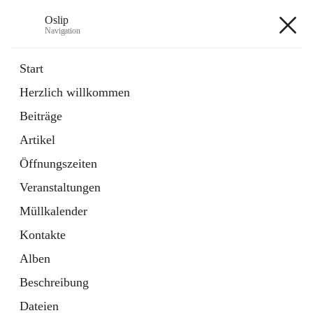
Oslip
Navigation
Oslip
Start
Herzlich willkommen
öffnet
Daten & Fakten
Beiträge
in
Externe Webseite
neuem
Artikel
Tab
öffnet
Bundeskanzleramt Österreich
in
Externe Webseite
Öffnungszeiten
neuem
Tab
Veranstaltungen
+1
Müllkalender
Kontakte
Alben
Beschreibung
Hauptadresse
Dateien