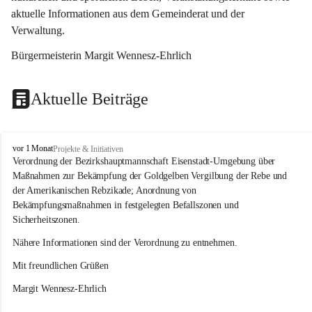
aktuelle Informationen aus dem Gemeinderat und der 
Verwaltung. 
Bürgermeisterin Margit Wennesz-Ehrlich
Aktuelle Beiträge
O
vor 1 Monat
Projekte & Initiativen
s
Verordnung der Bezirkshauptmannschaft Eisenstadt-Umgebung über 
l
Maßnahmen zur Bekämpfung der Goldgelben Vergilbung der Rebe und 
i
der Amerikanischen Rebzikade; Anordnung von 
p
Bekämpfungsmaßnahmen in festgelegten Befallszonen und 
Sicherheitszonen.
Nähere Informationen sind der Verordnung zu entnehmen.
Mit freundlichen Grüßen 
Margit Wennesz-Ehrlich