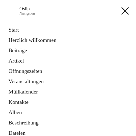
Oslip
Navigation
Oslip
Start
Herzlich willkommen
öffnet
Daten & Fakten
Beiträge
in
Externe Webseite
neuem
Artikel
Tab
öffnet
Bundeskanzleramt Österreich
in
Externe Webseite
Öffnungszeiten
neuem
Tab
Veranstaltungen
+1
Müllkalender
Kontakte
Alben
Beschreibung
Hauptadresse
Dateien