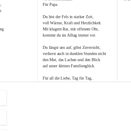
s
s
, 
Für Papa
l
l
n. 
i
i
Du bist der Fels in starker Zeit,
p
p
voll Wärme, Kraft und Herzlichkeit.
ng 
Mit klugem Rat, mit offenem Ohr,
kommst du im Alltag immer vor.
Du fängst uns auf, gibst Zuversicht,
verlierst auch in dunklen Stunden nicht
den Mut, das Lachen und den Blick
auf unser kleines Familienglück.
Für all die Liebe, Tag für Tag,
dank ich dir heut am Vatertag.
Du bist ein Mensch, auf den man baut -
ein Vater, der von Herzen vertraut.
😊 Alles Liebe zum Vatertag.😊
Einen schönen Vatertag wünscht 
Bürgermeisterin Margit Wennesz-Ehrlich 
und die Gemeinderät:innen 