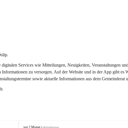
slip.
re digitalen Services wie Mitteilungen, Neuigkeiten, Veranstaltungen
n Informationen zu versorgen. Auf der Website und in der App gibt es
anstaltungstermine sowie aktuelle Informationen aus dem Gemeinderat 
ch
O
vor 1 Monat
Ankündigung