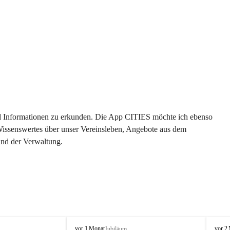
 und Informationen zu erkunden. Die App CITIES möchte ich ebenso 
 Wissenswertes über unser Vereinsleben, Angebote aus dem 
und der Verwaltung. 
O
O
vor 1 Monat
vor 2
Jubiläum