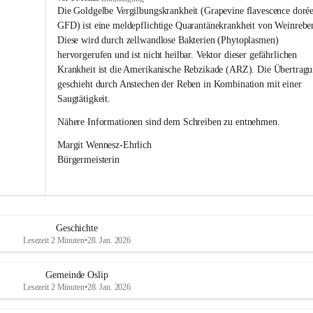
s
Die Goldgelbe Vergilbungskrankheit (Grapevine flavescence dorée
l
GFD) ist eine meldepflichtige Quarantänekrankheit von Weinrebe
i
Diese wird durch zellwandlose Bakterien (Phytoplasmen) 
p
hervorgerufen und ist nicht heilbar. Vektor dieser gefährlichen 
Krankheit ist die Amerikanische Rebzikade (ARZ). Die Übertragu
geschieht durch Anstechen der Reben in Kombination mit einer 
Saugtätigkeit.
Nähere Informationen sind dem Schreiben zu entnehmen.
Margit Wennesz-Ehrlich 
Bürgermeisterin 
Geschichte
Lesezeit 2 Minuten
•
28. Jan. 2026
Gemeinde Oslip
Lesezeit 2 Minuten
•
28. Jan. 2026