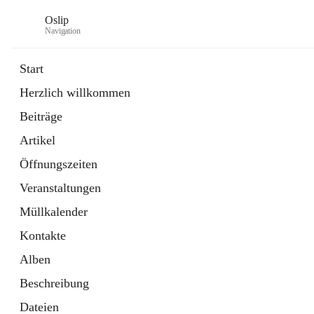
Oslip
Navigation
Start
Herzlich willkommen
öffnet
Daten & Fakten
Beiträge
in
Externe Webseite
neuem
Artikel
Tab
öffnet
Bundeskanzleramt Österreich
in
Externe Webseite
Öffnungszeiten
neuem
Tab
Veranstaltungen
Müllkalender
Kontakte
Alben
Beschreibung
Dateien