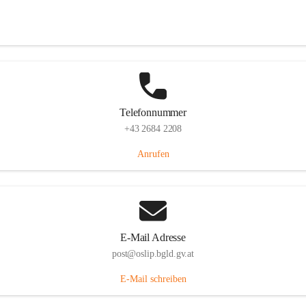
Hauptstraße 7, 7064 Oslip, AUT
Auf Karte ansehen
Telefonnummer
+43 2684 2208
Anrufen
E-Mail Adresse
post@oslip.bgld.gv.at
E-Mail schreiben