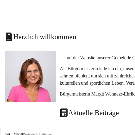
Herzlich willkommen
… auf der Website unserer Gemeinde O
Als Bürgermeisterin lade ich ein, unse
sehr empfehlen, um sich mit zahlreiche
kulturellen und sportlichen Leben, Ver
Bürgermeisterin Margit Wennesz-Ehrli
Aktuelle Beiträge
O
vor 1 Monat
Projekte & Initiativen