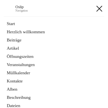
Oslip
Navigation
Oslip
Start
Herzlich willkommen
öffnet
Daten & Fakten
Beiträge
in
Externe Webseite
neuem
Artikel
Tab
öffnet
Bundeskanzleramt Österreich
in
Externe Webseite
Öffnungszeiten
neuem
Tab
Veranstaltungen
+1
Müllkalender
Kontakte
Alben
Beschreibung
Hauptadresse
Dateien