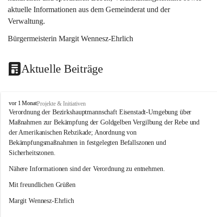
aktuelle Informationen aus dem Gemeinderat und der 
Verwaltung. 
Bürgermeisterin Margit Wennesz-Ehrlich
Aktuelle Beiträge
O
vor 1 Monat
Projekte & Initiativen
s
Verordnung der Bezirkshauptmannschaft Eisenstadt-Umgebung über 
l
Maßnahmen zur Bekämpfung der Goldgelben Vergilbung der Rebe und 
i
der Amerikanischen Rebzikade; Anordnung von 
p
Bekämpfungsmaßnahmen in festgelegten Befallszonen und 
Sicherheitszonen.
Nähere Informationen sind der Verordnung zu entnehmen.
Mit freundlichen Grüßen 
Margit Wennesz-Ehrlich