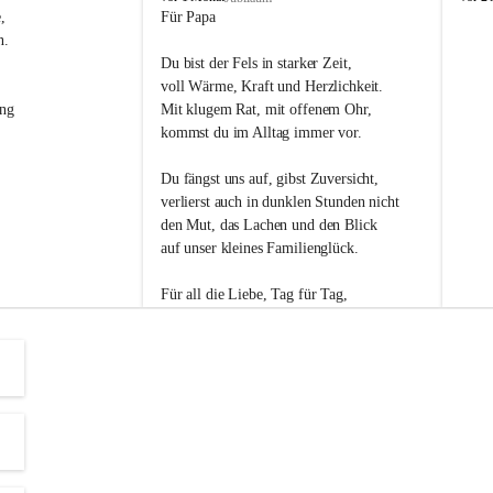
s
s
, 
Für Papa
l
l
n. 
i
i
Du bist der Fels in starker Zeit,
p
p
voll Wärme, Kraft und Herzlichkeit.
ng 
Mit klugem Rat, mit offenem Ohr,
kommst du im Alltag immer vor.
Du fängst uns auf, gibst Zuversicht,
verlierst auch in dunklen Stunden nicht
den Mut, das Lachen und den Blick
auf unser kleines Familienglück.
Für all die Liebe, Tag für Tag,
dank ich dir heut am Vatertag.
Du bist ein Mensch, auf den man baut -
ein Vater, der von Herzen vertraut.
😊 Alles Liebe zum Vatertag.😊
Einen schönen Vatertag wünscht 
Bürgermeisterin Margit Wennesz-Ehrlich 
und die Gemeinderät:innen 