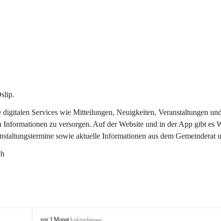
slip.
re digitalen Services wie Mitteilungen, Neuigkeiten, Veranstaltungen
n Informationen zu versorgen. Auf der Website und in der App gibt es
anstaltungstermine sowie aktuelle Informationen aus dem Gemeinderat 
ch
O
vor 1 Monat
Ankündigung