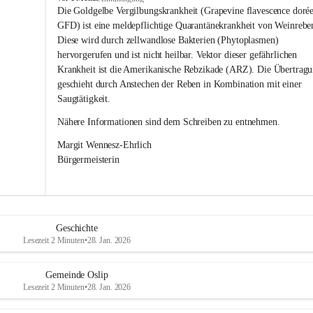
s
Die Goldgelbe Vergilbungskrankheit (Grapevine flavescence dorée
l
GFD) ist eine meldepflichtige Quarantänekrankheit von Weinrebe
i
Diese wird durch zellwandlose Bakterien (Phytoplasmen) 
p
hervorgerufen und ist nicht heilbar. Vektor dieser gefährlichen 
Krankheit ist die Amerikanische Rebzikade (ARZ). Die Übertragu
geschieht durch Anstechen der Reben in Kombination mit einer 
Saugtätigkeit.
Nähere Informationen sind dem Schreiben zu entnehmen.
Margit Wennesz-Ehrlich 
Bürgermeisterin 
Geschichte
Lesezeit 2 Minuten
•
28. Jan. 2026
Gemeinde Oslip
Lesezeit 2 Minuten
•
28. Jan. 2026