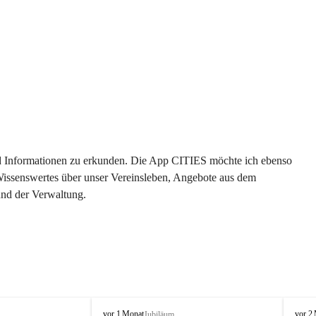
 und Informationen zu erkunden. Die App CITIES möchte ich ebenso 
 Wissenswertes über unser Vereinsleben, Angebote aus dem 
und der Verwaltung. 
O
O
vor 1 Monat
vor 2
Jubiläum