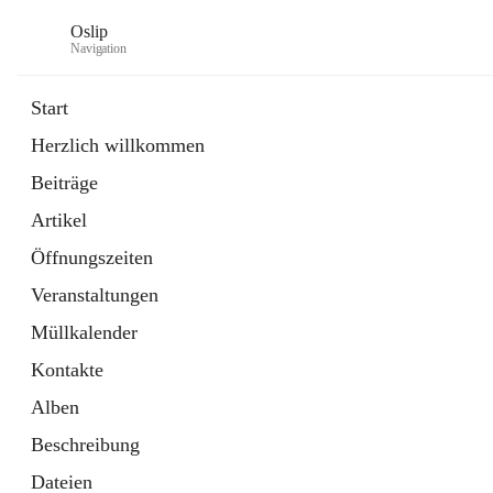
Oslip
Navigation
Start
Herzlich willkommen
öffnet
Daten & Fakten
Beiträge
in
Externe Webseite
neuem
Artikel
Tab
öffnet
Bundeskanzleramt Österreich
in
Externe Webseite
Öffnungszeiten
neuem
Tab
Veranstaltungen
Müllkalender
Kontakte
Alben
Beschreibung
Dateien