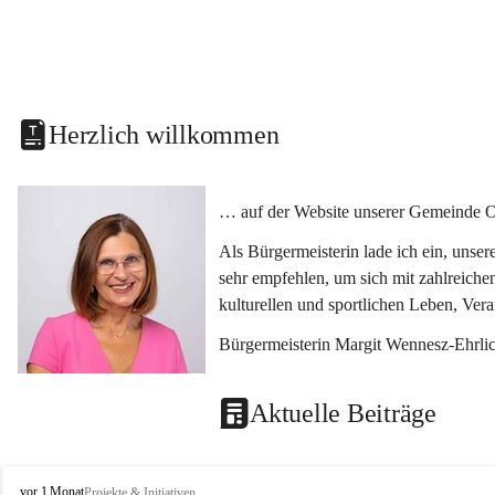
Herzlich willkommen
… auf der Website unserer Gemeinde O
Als Bürgermeisterin lade ich ein, unse
sehr empfehlen, um sich mit zahlreiche
kulturellen und sportlichen Leben, Ver
Bürgermeisterin Margit Wennesz-Ehrli
Aktuelle Beiträge
O
vor 1 Monat
Projekte & Initiativen