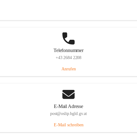
Hauptstraße 7, 7064 Oslip, AUT
Auf Karte ansehen
Telefonnummer
+43 2684 2208
Anrufen
E-Mail Adresse
post@oslip.bgld.gv.at
E-Mail schreiben