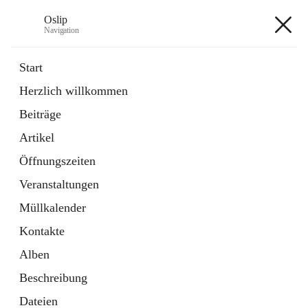
Oslip
Navigation
Oslip
Start
Herzlich willkommen
öffnet
Daten & Fakten
Beiträge
in
Externe Webseite
neuem
Artikel
Tab
öffnet
Bundeskanzleramt Österreich
in
Externe Webseite
Öffnungszeiten
neuem
Tab
Veranstaltungen
+1
Müllkalender
Kontakte
Alben
Beschreibung
Hauptadresse
Dateien