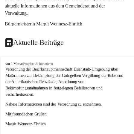
aktuelle Informationen aus dem Gemeinderat und der 
Verwaltung. 
Bürgermeisterin Margit Wennesz-Ehrlich
Aktuelle Beiträge
O
vor 1 Monat
Projekte & Initiativen
s
Verordnung der Bezirkshauptmannschaft Eisenstadt-Umgebung über 
l
Maßnahmen zur Bekämpfung der Goldgelben Vergilbung der Rebe und 
i
der Amerikanischen Rebzikade; Anordnung von 
p
Bekämpfungsmaßnahmen in festgelegten Befallszonen und 
Sicherheitszonen.
Nähere Informationen sind der Verordnung zu entnehmen.
Mit freundlichen Grüßen 
Margit Wennesz-Ehrlich