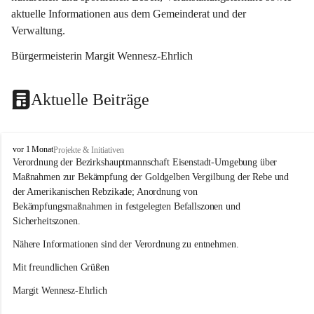
aktuelle Informationen aus dem Gemeinderat und der 
Verwaltung. 
Bürgermeisterin Margit Wennesz-Ehrlich
Aktuelle Beiträge
O
vor 1 Monat
Projekte & Initiativen
s
Verordnung der Bezirkshauptmannschaft Eisenstadt-Umgebung über 
l
Maßnahmen zur Bekämpfung der Goldgelben Vergilbung der Rebe und 
i
der Amerikanischen Rebzikade; Anordnung von 
p
Bekämpfungsmaßnahmen in festgelegten Befallszonen und 
Sicherheitszonen.
Nähere Informationen sind der Verordnung zu entnehmen.
Mit freundlichen Grüßen 
Margit Wennesz-Ehrlich