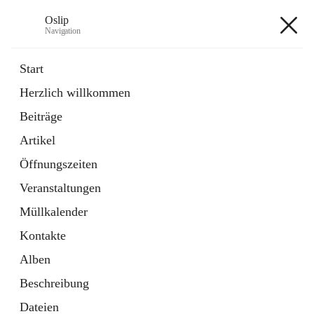
Oslip
Navigation
Oslip
Start
Herzlich willkommen
öffnet
Daten & Fakten
Beiträge
in
Externe Webseite
neuem
Artikel
Tab
öffnet
Bundeskanzleramt Österreich
in
Externe Webseite
Öffnungszeiten
neuem
Tab
Veranstaltungen
+1
Müllkalender
Kontakte
Alben
Beschreibung
Hauptadresse
Dateien