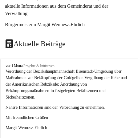
aktuelle Informationen aus dem Gemeinderat und der 
Verwaltung. 
Bürgermeisterin Margit Wennesz-Ehrlich
Aktuelle Beiträge
O
vor 1 Monat
Projekte & Initiativen
s
Verordnung der Bezirkshauptmannschaft Eisenstadt-Umgebung über 
l
Maßnahmen zur Bekämpfung der Goldgelben Vergilbung der Rebe und 
i
der Amerikanischen Rebzikade; Anordnung von 
p
Bekämpfungsmaßnahmen in festgelegten Befallszonen und 
Sicherheitszonen.
Nähere Informationen sind der Verordnung zu entnehmen.
Mit freundlichen Grüßen 
Margit Wennesz-Ehrlich