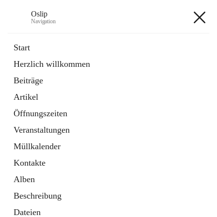
Oslip
Navigation
Oslip
Start
Herzlich willkommen
öffnet
Daten & Fakten
Beiträge
in
Externe Webseite
neuem
Artikel
Tab
öffnet
Bundeskanzleramt Österreich
in
Externe Webseite
Öffnungszeiten
neuem
Tab
Veranstaltungen
+1
Müllkalender
Kontakte
Alben
Beschreibung
Hauptadresse
Dateien