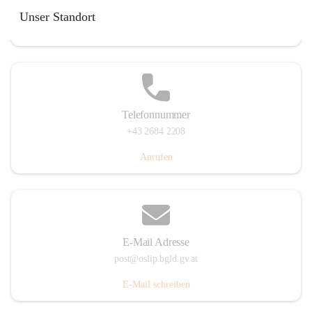
Hauptstraße 7, 7064 Oslip, AUT
Unser Standort
Auf Karte ansehen
Telefonnummer
+43 2684 2208
Anrufen
E-Mail Adresse
post@oslip.bgld.gv.at
E-Mail schreiben