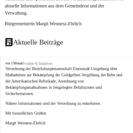
aktuelle Informationen aus dem Gemeinderat und der 
Verwaltung. 
Bürgermeisterin Margit Wennesz-Ehrlich
Aktuelle Beiträge
O
vor 1 Monat
Projekte & Initiativen
s
Verordnung der Bezirkshauptmannschaft Eisenstadt-Umgebung über 
l
Maßnahmen zur Bekämpfung der Goldgelben Vergilbung der Rebe und 
i
der Amerikanischen Rebzikade; Anordnung von 
p
Bekämpfungsmaßnahmen in festgelegten Befallszonen und 
Sicherheitszonen.
Nähere Informationen sind der Verordnung zu entnehmen.
Mit freundlichen Grüßen 
Margit Wennesz-Ehrlich