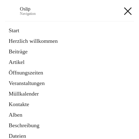
Oslip
Navigation
Oslip
Start
Herzlich willkommen
öffnet
Daten & Fakten
Beiträge
in
Externe Webseite
neuem
Artikel
Tab
öffnet
Bundeskanzleramt Österreich
in
Externe Webseite
Öffnungszeiten
neuem
Tab
Veranstaltungen
+1
Müllkalender
Kontakte
Alben
Beschreibung
Hauptadresse
Dateien