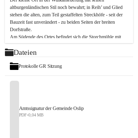
altburgenländischen Stil noch bewahrt; in Reih’ und Glied 
stehen die alten, zum Teil gestaffelten Streckhöfe - seit der 
Bauzeit fast unverändert - zu beiden Seiten der breiten 
Dorfstraße.
Am Südende des Ortes befindet sich die Storchmühle mit 
ihrer schönen Barockeinfahrt - ein bekanntes 
Dateien
Spezialitätenrestaurant mit vorzüglicher pannonischer 
Küche. Die alte Cselley-Mühle am nördlichen Ortsrand ist 
Protokolle GR Sitzung
heute ein bekanntes Kultur- und Aktionszentrum, das aus 
dem kulturellen Leben dieser Region nicht mehr 
wegzudenken ist.
Die Landschaft genießen und entspannen – dazu ist der 
Fischteich ein herrlicher Ort für ruhige und erholsame 
Stunden. Für sportliche Tätigkeiten sorgt das 
Amtssignatur der Gemeinde Oslip
Freizeitzentrum im Ort.
PDF
•
0,04 MB
In Oslip lebt die Volkskultur: Tamburica-Klänge gehören 
zum kulturellen Alltag, auch bei Festen, wo die typisch 
kroatische Volksmusik lebendig ist. Auch der Musikverein 