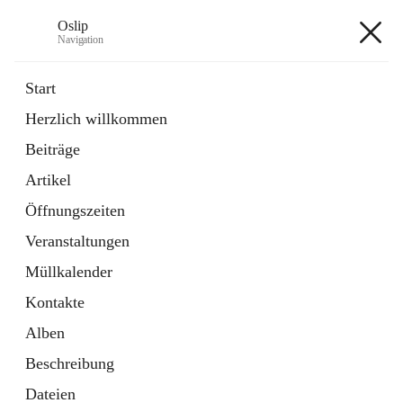
Oslip
Navigation
Oslip
Start
Herzlich willkommen
öffnet
Daten & Fakten
Beiträge
in
Externe Webseite
neuem
Artikel
Tab
öffnet
Bundeskanzleramt Österreich
in
Externe Webseite
Öffnungszeiten
neuem
Tab
Veranstaltungen
+1
Müllkalender
Kontakte
Alben
Beschreibung
Hauptadresse
Dateien