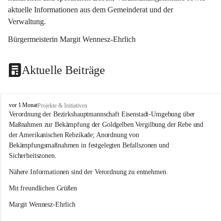
aktuelle Informationen aus dem Gemeinderat und der 
Verwaltung. 
Bürgermeisterin Margit Wennesz-Ehrlich
Aktuelle Beiträge
O
vor 1 Monat
Projekte & Initiativen
s
Verordnung der Bezirkshauptmannschaft Eisenstadt-Umgebung über 
l
Maßnahmen zur Bekämpfung der Goldgelben Vergilbung der Rebe und 
i
der Amerikanischen Rebzikade; Anordnung von 
p
Bekämpfungsmaßnahmen in festgelegten Befallszonen und 
Sicherheitszonen.
Nähere Informationen sind der Verordnung zu entnehmen.
Mit freundlichen Grüßen 
Margit Wennesz-Ehrlich