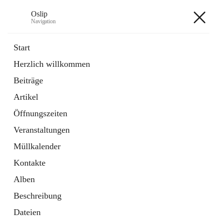
Oslip
Navigation
Oslip
Start
Herzlich willkommen
öffnet
Daten & Fakten
Beiträge
in
Externe Webseite
neuem
Artikel
Tab
öffnet
Bundeskanzleramt Österreich
in
Externe Webseite
Öffnungszeiten
neuem
Tab
Veranstaltungen
+1
Müllkalender
Kontakte
Alben
Beschreibung
Hauptadresse
Dateien