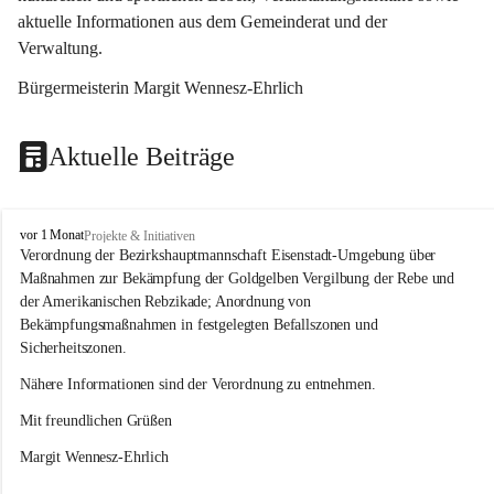
aktuelle Informationen aus dem Gemeinderat und der 
Verwaltung. 
Bürgermeisterin Margit Wennesz-Ehrlich
Aktuelle Beiträge
O
vor 1 Monat
Projekte & Initiativen
s
Verordnung der Bezirkshauptmannschaft Eisenstadt-Umgebung über 
l
Maßnahmen zur Bekämpfung der Goldgelben Vergilbung der Rebe und 
i
der Amerikanischen Rebzikade; Anordnung von 
p
Bekämpfungsmaßnahmen in festgelegten Befallszonen und 
Sicherheitszonen.
Nähere Informationen sind der Verordnung zu entnehmen.
Mit freundlichen Grüßen 
Margit Wennesz-Ehrlich