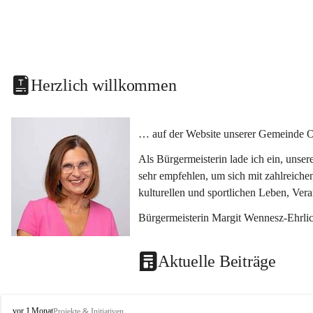
Herzlich willkommen
… auf der Website unserer Gemeinde O
Als Bürgermeisterin lade ich ein, unse
sehr empfehlen, um sich mit zahlreiche
kulturellen und sportlichen Leben, Ver
Bürgermeisterin Margit Wennesz-Ehrli
Aktuelle Beiträge
O
vor 1 Monat
Projekte & Initiativen