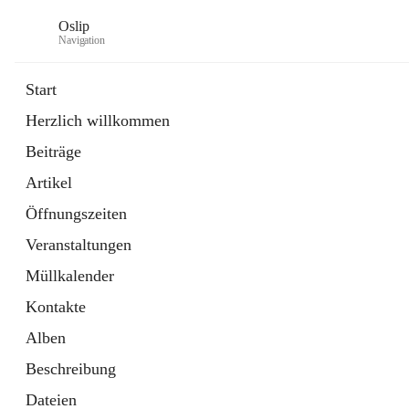
Oslip
Navigation
Start
Herzlich willkommen
öffnet
Daten & Fakten
Beiträge
in
Externe Webseite
neuem
Artikel
Tab
öffnet
Bundeskanzleramt Österreich
in
Externe Webseite
Öffnungszeiten
neuem
Tab
Veranstaltungen
Müllkalender
Kontakte
Alben
Beschreibung
Dateien