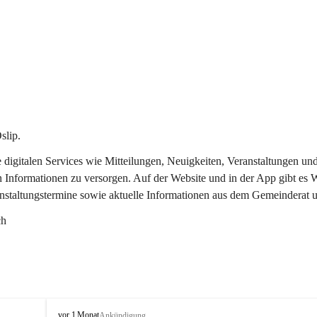
slip.
re digitalen Services wie Mitteilungen, Neuigkeiten, Veranstaltungen
n Informationen zu versorgen. Auf der Website und in der App gibt es
anstaltungstermine sowie aktuelle Informationen aus dem Gemeinderat 
ch
O
vor 1 Monat
Ankündigung