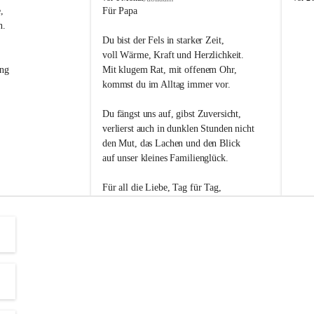
s
s
, 
Für Papa
l
l
n. 
i
i
Du bist der Fels in starker Zeit,
p
p
voll Wärme, Kraft und Herzlichkeit.
ng 
Mit klugem Rat, mit offenem Ohr,
kommst du im Alltag immer vor.
Du fängst uns auf, gibst Zuversicht,
verlierst auch in dunklen Stunden nicht
den Mut, das Lachen und den Blick
auf unser kleines Familienglück.
Für all die Liebe, Tag für Tag,
dank ich dir heut am Vatertag.
Du bist ein Mensch, auf den man baut -
ein Vater, der von Herzen vertraut.
😊 Alles Liebe zum Vatertag.😊
Einen schönen Vatertag wünscht 
Bürgermeisterin Margit Wennesz-Ehrlich 
und die Gemeinderät:innen 