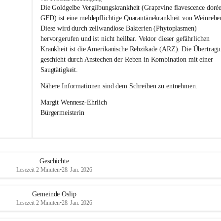
s
Die Goldgelbe Vergilbungskrankheit (Grapevine flavescence dorée
l
GFD) ist eine meldepflichtige Quarantänekrankheit von Weinrebe
i
Diese wird durch zellwandlose Bakterien (Phytoplasmen) 
p
hervorgerufen und ist nicht heilbar. Vektor dieser gefährlichen 
Krankheit ist die Amerikanische Rebzikade (ARZ). Die Übertragu
geschieht durch Anstechen der Reben in Kombination mit einer 
Saugtätigkeit.
Nähere Informationen sind dem Schreiben zu entnehmen.
Margit Wennesz-Ehrlich 
Bürgermeisterin 
Geschichte
Lesezeit 2 Minuten
•
28. Jan. 2026
Gemeinde Oslip
Lesezeit 2 Minuten
•
28. Jan. 2026