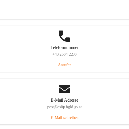
Hauptstraße 7, 7064 Oslip, AUT
Auf Karte ansehen
Telefonnummer
+43 2684 2208
Anrufen
E-Mail Adresse
post@oslip.bgld.gv.at
E-Mail schreiben