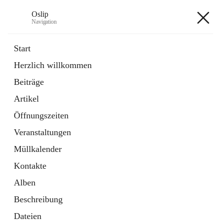
Oslip
Navigation
Oslip
Start
Herzlich willkommen
öffnet
Daten & Fakten
Beiträge
in
Externe Webseite
neuem
Artikel
Tab
öffnet
Bundeskanzleramt Österreich
in
Externe Webseite
Öffnungszeiten
neuem
Tab
Veranstaltungen
+1
Müllkalender
Kontakte
Alben
Beschreibung
Hauptadresse
Dateien