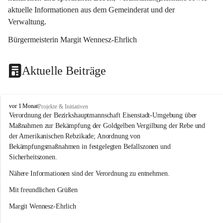
aktuelle Informationen aus dem Gemeinderat und der 
Verwaltung. 
Bürgermeisterin Margit Wennesz-Ehrlich
Aktuelle Beiträge
O
vor 1 Monat
Projekte & Initiativen
s
Verordnung der Bezirkshauptmannschaft Eisenstadt-Umgebung über 
l
Maßnahmen zur Bekämpfung der Goldgelben Vergilbung der Rebe und 
i
der Amerikanischen Rebzikade; Anordnung von 
p
Bekämpfungsmaßnahmen in festgelegten Befallszonen und 
Sicherheitszonen.
Nähere Informationen sind der Verordnung zu entnehmen.
Mit freundlichen Grüßen 
Margit Wennesz-Ehrlich