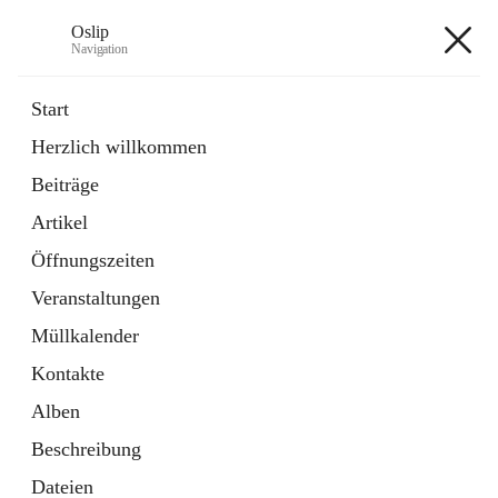
Oslip
Navigation
Oslip
Start
Herzlich willkommen
öffnet
Daten & Fakten
Beiträge
in
Externe Webseite
neuem
Artikel
Tab
öffnet
Bundeskanzleramt Österreich
in
Externe Webseite
Öffnungszeiten
neuem
Tab
Veranstaltungen
+1
Müllkalender
Kontakte
Alben
Beschreibung
Hauptadresse
Dateien