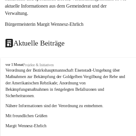
aktuelle Informationen aus dem Gemeinderat und der 
Verwaltung. 
Bürgermeisterin Margit Wennesz-Ehrlich
Aktuelle Beiträge
O
vor 1 Monat
Projekte & Initiativen
s
Verordnung der Bezirkshauptmannschaft Eisenstadt-Umgebung über 
l
Maßnahmen zur Bekämpfung der Goldgelben Vergilbung der Rebe und 
i
der Amerikanischen Rebzikade; Anordnung von 
p
Bekämpfungsmaßnahmen in festgelegten Befallszonen und 
Sicherheitszonen.
Nähere Informationen sind der Verordnung zu entnehmen.
Mit freundlichen Grüßen 
Margit Wennesz-Ehrlich