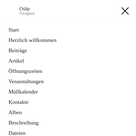
Oslip
Navigation
Oslip
Start
Herzlich willkommen
öffnet
Daten & Fakten
Beiträge
in
Externe Webseite
neuem
Artikel
Tab
öffnet
Bundeskanzleramt Österreich
in
Externe Webseite
Öffnungszeiten
neuem
Tab
Veranstaltungen
+1
Müllkalender
Kontakte
Alben
Beschreibung
Hauptadresse
Dateien