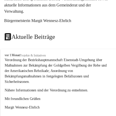
aktuelle Informationen aus dem Gemeinderat und der 
Verwaltung. 
Bürgermeisterin Margit Wennesz-Ehrlich
Aktuelle Beiträge
O
vor 1 Monat
Projekte & Initiativen
s
Verordnung der Bezirkshauptmannschaft Eisenstadt-Umgebung über 
l
Maßnahmen zur Bekämpfung der Goldgelben Vergilbung der Rebe und 
i
der Amerikanischen Rebzikade; Anordnung von 
p
Bekämpfungsmaßnahmen in festgelegten Befallszonen und 
Sicherheitszonen.
Nähere Informationen sind der Verordnung zu entnehmen.
Mit freundlichen Grüßen 
Margit Wennesz-Ehrlich