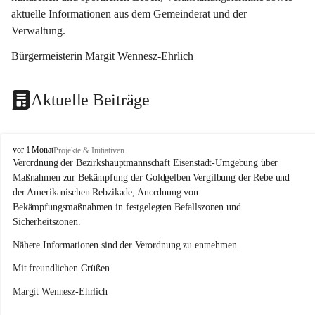
aktuelle Informationen aus dem Gemeinderat und der 
Verwaltung. 
Bürgermeisterin Margit Wennesz-Ehrlich
Aktuelle Beiträge
O
vor 1 Monat
Projekte & Initiativen
s
Verordnung der Bezirkshauptmannschaft Eisenstadt-Umgebung über 
l
Maßnahmen zur Bekämpfung der Goldgelben Vergilbung der Rebe und 
i
der Amerikanischen Rebzikade; Anordnung von 
p
Bekämpfungsmaßnahmen in festgelegten Befallszonen und 
Sicherheitszonen.
Nähere Informationen sind der Verordnung zu entnehmen.
Mit freundlichen Grüßen 
Margit Wennesz-Ehrlich