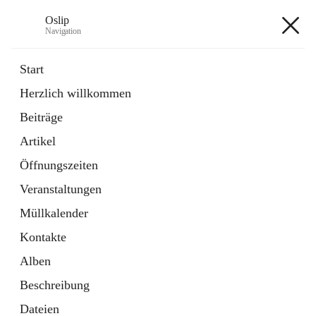
Oslip
Navigation
Oslip
Start
Herzlich willkommen
öffnet
Daten & Fakten
Beiträge
in
Externe Webseite
neuem
Artikel
Tab
öffnet
Bundeskanzleramt Österreich
in
Externe Webseite
Öffnungszeiten
neuem
Tab
Veranstaltungen
+1
Müllkalender
Kontakte
Alben
Beschreibung
Hauptadresse
Dateien