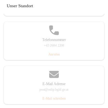
Hauptstraße 7, 7064 Oslip, AUT
Unser Standort
Auf Karte ansehen
Telefonnummer
+43 2684 2208
Anrufen
E-Mail Adresse
post@oslip.bgld.gv.at
E-Mail schreiben