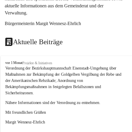
aktuelle Informationen aus dem Gemeinderat und der 
Verwaltung. 
Bürgermeisterin Margit Wennesz-Ehrlich
Aktuelle Beiträge
O
vor 1 Monat
Projekte & Initiativen
s
Verordnung der Bezirkshauptmannschaft Eisenstadt-Umgebung über 
l
Maßnahmen zur Bekämpfung der Goldgelben Vergilbung der Rebe und 
i
der Amerikanischen Rebzikade; Anordnung von 
p
Bekämpfungsmaßnahmen in festgelegten Befallszonen und 
Sicherheitszonen.
Nähere Informationen sind der Verordnung zu entnehmen.
Mit freundlichen Grüßen 
Margit Wennesz-Ehrlich