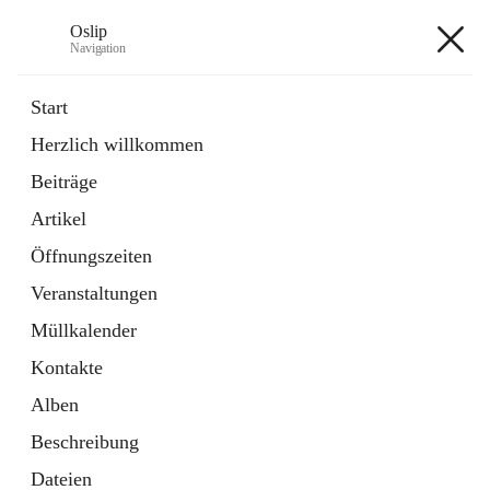
Oslip
Navigation
Oslip
Start
Herzlich willkommen
öffnet
Daten & Fakten
Beiträge
in
Externe Webseite
neuem
Artikel
Tab
öffnet
Bundeskanzleramt Österreich
in
Externe Webseite
Öffnungszeiten
neuem
Tab
Veranstaltungen
+1
Müllkalender
Kontakte
Alben
Beschreibung
Hauptadresse
Dateien