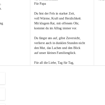
s
s
, 
Für Papa
l
l
n. 
i
i
Du bist der Fels in starker Zeit,
p
p
voll Wärme, Kraft und Herzlichkeit.
ng 
Mit klugem Rat, mit offenem Ohr,
kommst du im Alltag immer vor.
Du fängst uns auf, gibst Zuversicht,
verlierst auch in dunklen Stunden nicht
den Mut, das Lachen und den Blick
auf unser kleines Familienglück.
Für all die Liebe, Tag für Tag,
dank ich dir heut am Vatertag.
Du bist ein Mensch, auf den man baut -
ein Vater, der von Herzen vertraut.
😊 Alles Liebe zum Vatertag.😊
Einen schönen Vatertag wünscht 
Bürgermeisterin Margit Wennesz-Ehrlich 
und die Gemeinderät:innen 