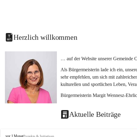
Herzlich willkommen
… auf der Website unserer Gemeinde O
Als Bürgermeisterin lade ich ein, unse
sehr empfehlen, um sich mit zahlreiche
kulturellen und sportlichen Leben, Ver
Bürgermeisterin Margit Wennesz-Ehrli
Aktuelle Beiträge
O
vor 1 Monat
Projekte & Initiativen