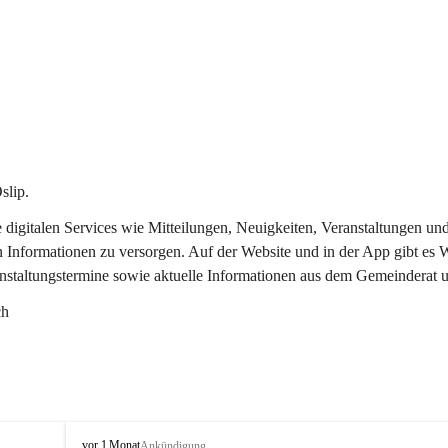
slip.
re digitalen Services wie Mitteilungen, Neuigkeiten, Veranstaltungen
n Informationen zu versorgen. Auf der Website und in der App gibt es
anstaltungstermine sowie aktuelle Informationen aus dem Gemeinderat 
ch
O
vor 1 Monat
Ankündigung