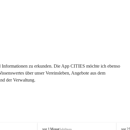
 und Informationen zu erkunden. Die App CITIES möchte ich ebenso 
 Wissenswertes über unser Vereinsleben, Angebote aus dem 
und der Verwaltung. 
O
O
vor 1 Monat
vor 2
Jubiläum