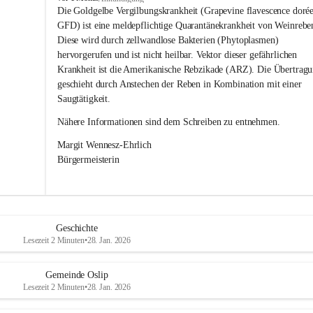
s
Die Goldgelbe Vergilbungskrankheit (Grapevine flavescence dorée
l
GFD) ist eine meldepflichtige Quarantänekrankheit von Weinrebe
i
Diese wird durch zellwandlose Bakterien (Phytoplasmen) 
p
hervorgerufen und ist nicht heilbar. Vektor dieser gefährlichen 
Krankheit ist die Amerikanische Rebzikade (ARZ). Die Übertragu
geschieht durch Anstechen der Reben in Kombination mit einer 
Saugtätigkeit.
Nähere Informationen sind dem Schreiben zu entnehmen.
Margit Wennesz-Ehrlich 
Bürgermeisterin 
Geschichte
Lesezeit 2 Minuten
•
28. Jan. 2026
Gemeinde Oslip
Lesezeit 2 Minuten
•
28. Jan. 2026