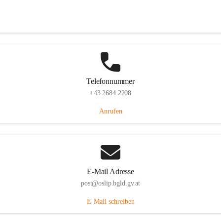
Hauptstraße 7, 7064 Oslip, AUT
Auf Karte ansehen
Telefonnummer
+43 2684 2208
Anrufen
E-Mail Adresse
post@oslip.bgld.gv.at
E-Mail schreiben