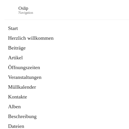
Oslip
Navigation
Start
Herzlich willkommen
öffnet
Daten & Fakten
Beiträge
in
Externe Webseite
neuem
Artikel
Tab
öffnet
Bundeskanzleramt Österreich
in
Externe Webseite
Öffnungszeiten
neuem
Tab
Veranstaltungen
Müllkalender
Kontakte
Alben
Beschreibung
Dateien