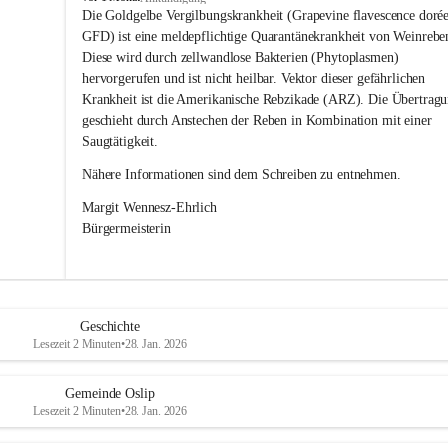
s
Die Goldgelbe Vergilbungskrankheit (Grapevine flavescence dorée
l
GFD) ist eine meldepflichtige Quarantänekrankheit von Weinrebe
i
Diese wird durch zellwandlose Bakterien (Phytoplasmen) 
p
hervorgerufen und ist nicht heilbar. Vektor dieser gefährlichen 
Krankheit ist die Amerikanische Rebzikade (ARZ). Die Übertragu
geschieht durch Anstechen der Reben in Kombination mit einer 
Saugtätigkeit.
Nähere Informationen sind dem Schreiben zu entnehmen.
Margit Wennesz-Ehrlich 
Bürgermeisterin 
Geschichte
Lesezeit 2 Minuten
•
28. Jan. 2026
Gemeinde Oslip
Lesezeit 2 Minuten
•
28. Jan. 2026