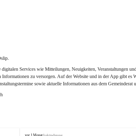
slip.
re digitalen Services wie Mitteilungen, Neuigkeiten, Veranstaltungen
n Informationen zu versorgen. Auf der Website und in der App gibt es
anstaltungstermine sowie aktuelle Informationen aus dem Gemeinderat 
ch
O
vor 1 Monat
Ankündigung