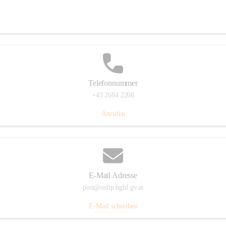
Hauptstraße 7, 7064 Oslip, AUT
Auf Karte ansehen
Telefonnummer
+43 2684 2208
Anrufen
E-Mail Adresse
post@oslip.bgld.gv.at
E-Mail schreiben