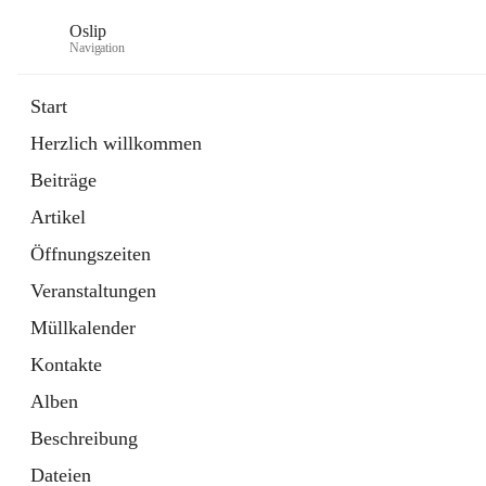
Oslip
Navigation
Start
Herzlich willkommen
öffnet
Daten & Fakten
Beiträge
in
Externe Webseite
neuem
Artikel
Tab
öffnet
Bundeskanzleramt Österreich
in
Externe Webseite
Öffnungszeiten
neuem
Tab
Veranstaltungen
Müllkalender
Kontakte
Alben
Beschreibung
Dateien