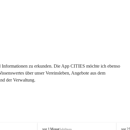
 und Informationen zu erkunden. Die App CITIES möchte ich ebenso 
 Wissenswertes über unser Vereinsleben, Angebote aus dem 
und der Verwaltung. 
O
O
vor 1 Monat
vor 2
Jubiläum