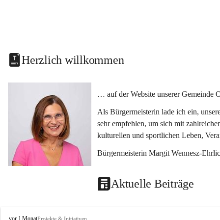
Herzlich willkommen
… auf der Website unserer Gemeinde O
Als Bürgermeisterin lade ich ein, unse
sehr empfehlen, um sich mit zahlreiche
kulturellen und sportlichen Leben, Ver
Bürgermeisterin Margit Wennesz-Ehrli
Aktuelle Beiträge
O
vor 1 Monat
Projekte & Initiativen