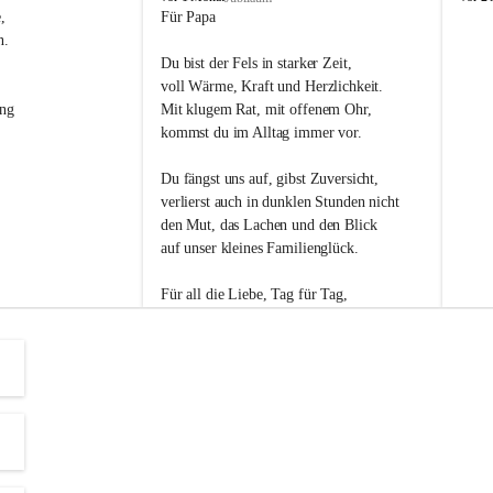
s
s
, 
Für Papa
l
l
n. 
i
i
Du bist der Fels in starker Zeit,
p
p
voll Wärme, Kraft und Herzlichkeit.
ng 
Mit klugem Rat, mit offenem Ohr,
kommst du im Alltag immer vor.
Du fängst uns auf, gibst Zuversicht,
verlierst auch in dunklen Stunden nicht
den Mut, das Lachen und den Blick
auf unser kleines Familienglück.
Für all die Liebe, Tag für Tag,
dank ich dir heut am Vatertag.
Du bist ein Mensch, auf den man baut -
ein Vater, der von Herzen vertraut.
😊 Alles Liebe zum Vatertag.😊
Einen schönen Vatertag wünscht 
Bürgermeisterin Margit Wennesz-Ehrlich 
und die Gemeinderät:innen 