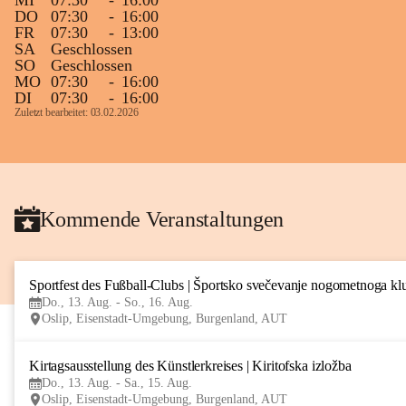
MI
07:30
-
16:00
DO
07:30
-
16:00
FR
07:30
-
13:00
SA
Geschlossen
SO
Geschlossen
MO
07:30
-
16:00
DI
07:30
-
16:00
Zuletzt bearbeitet: 03.02.2026
Kommende Veranstaltungen
Sportfest des Fußball-Clubs | Športsko svečevanje nogometnoga kl
Do., 13. Aug. - So., 16. Aug.
Oslip, Eisenstadt-Umgebung, Burgenland, AUT
Kirtagsausstellung des Künstlerkreises | Kiritofska izložba
Do., 13. Aug. - Sa., 15. Aug.
Oslip, Eisenstadt-Umgebung, Burgenland, AUT