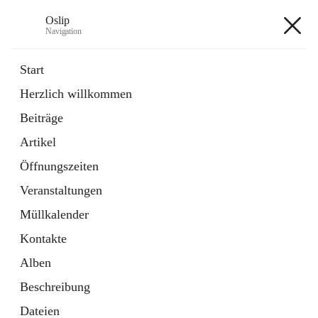
Oslip
Navigation
Oslip
Start
Herzlich willkommen
öffnet
Daten & Fakten
Beiträge
in
Externe Webseite
neuem
Artikel
Tab
öffnet
Bundeskanzleramt Österreich
in
Externe Webseite
Öffnungszeiten
neuem
Tab
Veranstaltungen
+1
Müllkalender
Kontakte
Alben
Beschreibung
Hauptadresse
Dateien