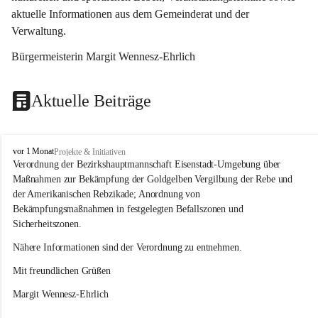
aktuelle Informationen aus dem Gemeinderat und der 
Verwaltung. 
Bürgermeisterin Margit Wennesz-Ehrlich
Aktuelle Beiträge
O
vor 1 Monat
Projekte & Initiativen
s
Verordnung der Bezirkshauptmannschaft Eisenstadt-Umgebung über 
l
Maßnahmen zur Bekämpfung der Goldgelben Vergilbung der Rebe und 
i
der Amerikanischen Rebzikade; Anordnung von 
p
Bekämpfungsmaßnahmen in festgelegten Befallszonen und 
Sicherheitszonen.
Nähere Informationen sind der Verordnung zu entnehmen.
Mit freundlichen Grüßen 
Margit Wennesz-Ehrlich