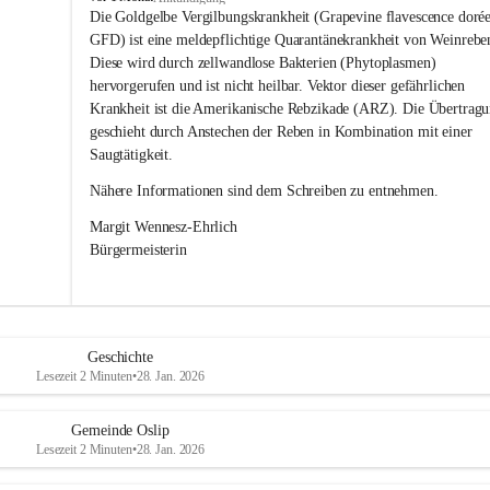
s
Die Goldgelbe Vergilbungskrankheit (Grapevine flavescence dorée
l
GFD) ist eine meldepflichtige Quarantänekrankheit von Weinrebe
i
Diese wird durch zellwandlose Bakterien (Phytoplasmen) 
p
hervorgerufen und ist nicht heilbar. Vektor dieser gefährlichen 
Krankheit ist die Amerikanische Rebzikade (ARZ). Die Übertragu
geschieht durch Anstechen der Reben in Kombination mit einer 
Saugtätigkeit.
Nähere Informationen sind dem Schreiben zu entnehmen.
Margit Wennesz-Ehrlich 
Bürgermeisterin 
Geschichte
Lesezeit 2 Minuten
•
28. Jan. 2026
Gemeinde Oslip
Lesezeit 2 Minuten
•
28. Jan. 2026