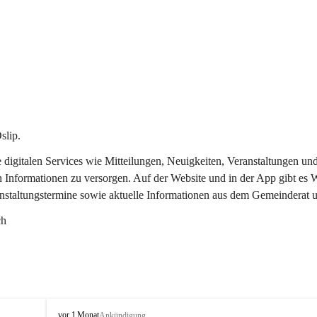
slip.
re digitalen Services wie Mitteilungen, Neuigkeiten, Veranstaltungen
n Informationen zu versorgen. Auf der Website und in der App gibt es
anstaltungstermine sowie aktuelle Informationen aus dem Gemeinderat 
ch
O
vor 1 Monat
Ankündigung