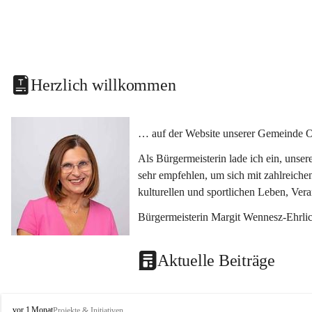
Herzlich willkommen
… auf der Website unserer Gemeinde O
Als Bürgermeisterin lade ich ein, unse
sehr empfehlen, um sich mit zahlreiche
kulturellen und sportlichen Leben, Ver
Bürgermeisterin Margit Wennesz-Ehrli
Aktuelle Beiträge
O
vor 1 Monat
Projekte & Initiativen