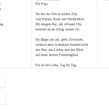
s
s
, 
Für Papa
l
l
n. 
i
i
Du bist der Fels in starker Zeit,
p
p
voll Wärme, Kraft und Herzlichkeit.
ng 
Mit klugem Rat, mit offenem Ohr,
kommst du im Alltag immer vor.
Du fängst uns auf, gibst Zuversicht,
verlierst auch in dunklen Stunden nicht
den Mut, das Lachen und den Blick
auf unser kleines Familienglück.
Für all die Liebe, Tag für Tag,
dank ich dir heut am Vatertag.
Du bist ein Mensch, auf den man baut -
ein Vater, der von Herzen vertraut.
😊 Alles Liebe zum Vatertag.😊
Einen schönen Vatertag wünscht 
Bürgermeisterin Margit Wennesz-Ehrlich 
und die Gemeinderät:innen 