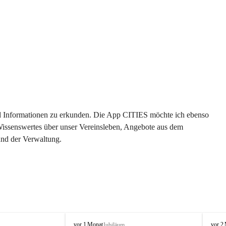
 und Informationen zu erkunden. Die App CITIES möchte ich ebenso 
 Wissenswertes über unser Vereinsleben, Angebote aus dem 
und der Verwaltung. 
O
O
vor 1 Monat
vor 2
Jubiläum