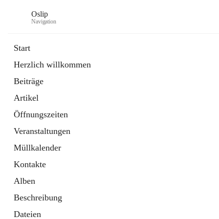
Oslip
Navigation
Start
Herzlich willkommen
öffnet
Daten & Fakten
Beiträge
in
Externe Webseite
neuem
Artikel
Tab
öffnet
Bundeskanzleramt Österreich
in
Externe Webseite
Öffnungszeiten
neuem
Tab
Veranstaltungen
Müllkalender
Kontakte
Alben
Beschreibung
Dateien