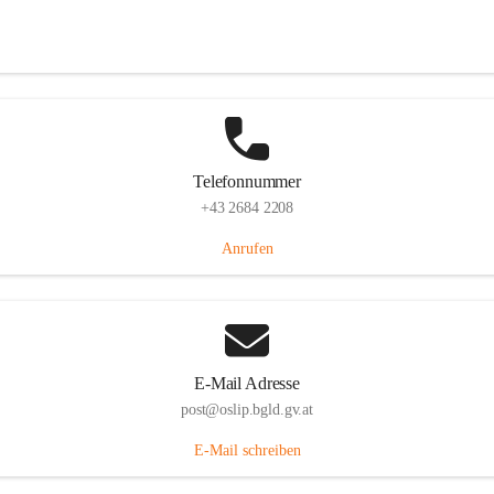
Hauptstraße 7, 7064 Oslip, AUT
Auf Karte ansehen
Telefonnummer
+43 2684 2208
Anrufen
E-Mail Adresse
post@oslip.bgld.gv.at
E-Mail schreiben