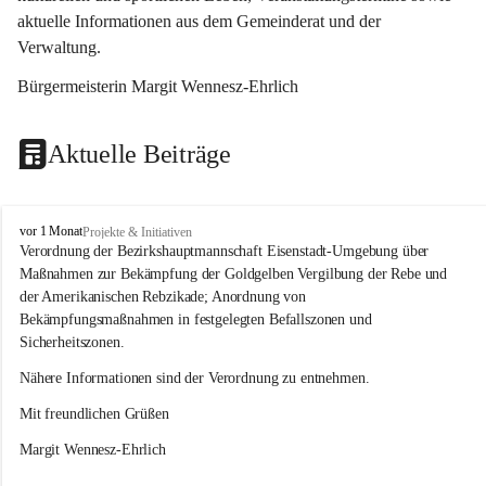
aktuelle Informationen aus dem Gemeinderat und der 
Verwaltung. 
Bürgermeisterin Margit Wennesz-Ehrlich
Aktuelle Beiträge
O
vor 1 Monat
Projekte & Initiativen
s
Verordnung der Bezirkshauptmannschaft Eisenstadt-Umgebung über 
l
Maßnahmen zur Bekämpfung der Goldgelben Vergilbung der Rebe und 
i
der Amerikanischen Rebzikade; Anordnung von 
p
Bekämpfungsmaßnahmen in festgelegten Befallszonen und 
Sicherheitszonen.
Nähere Informationen sind der Verordnung zu entnehmen.
Mit freundlichen Grüßen 
Margit Wennesz-Ehrlich