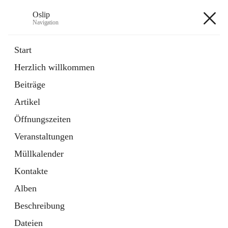
Oslip
Navigation
Oslip
Start
Herzlich willkommen
öffnet
Daten & Fakten
Beiträge
in
Externe Webseite
neuem
Artikel
Tab
öffnet
Bundeskanzleramt Österreich
in
Externe Webseite
Öffnungszeiten
neuem
Tab
Veranstaltungen
+1
Müllkalender
Kontakte
Alben
Beschreibung
Hauptadresse
Dateien