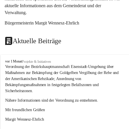
aktuelle Informationen aus dem Gemeinderat und der 
Verwaltung. 
Bürgermeisterin Margit Wennesz-Ehrlich
Aktuelle Beiträge
O
vor 1 Monat
Projekte & Initiativen
s
Verordnung der Bezirkshauptmannschaft Eisenstadt-Umgebung über 
l
Maßnahmen zur Bekämpfung der Goldgelben Vergilbung der Rebe und 
i
der Amerikanischen Rebzikade; Anordnung von 
p
Bekämpfungsmaßnahmen in festgelegten Befallszonen und 
Sicherheitszonen.
Nähere Informationen sind der Verordnung zu entnehmen.
Mit freundlichen Grüßen 
Margit Wennesz-Ehrlich