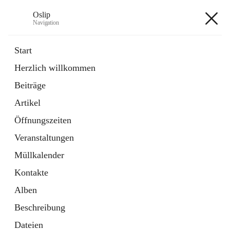
Oslip
Navigation
Oslip
Start
Herzlich willkommen
öffnet
Daten & Fakten
Beiträge
in
Externe Webseite
neuem
Artikel
Tab
öffnet
Bundeskanzleramt Österreich
in
Externe Webseite
Öffnungszeiten
neuem
Tab
Veranstaltungen
+1
Müllkalender
Kontakte
Alben
Beschreibung
Hauptadresse
Dateien