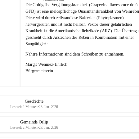
s
Die Goldgelbe Vergilbungskrankheit (Grapevine flavescence dorée
l
GFD) ist eine meldepflichtige Quarantänekrankheit von Weinrebe
i
Diese wird durch zellwandlose Bakterien (Phytoplasmen) 
p
hervorgerufen und ist nicht heilbar. Vektor dieser gefährlichen 
Krankheit ist die Amerikanische Rebzikade (ARZ). Die Übertragu
geschieht durch Anstechen der Reben in Kombination mit einer 
Saugtätigkeit.
Nähere Informationen sind dem Schreiben zu entnehmen.
Margit Wennesz-Ehrlich 
Bürgermeisterin 
Geschichte
Lesezeit 2 Minuten
•
28. Jan. 2026
Gemeinde Oslip
Lesezeit 2 Minuten
•
28. Jan. 2026