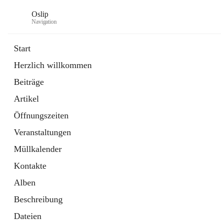
Oslip
Navigation
Start
Herzlich willkommen
öffnet
Daten & Fakten
Beiträge
in
Externe Webseite
neuem
Artikel
Tab
öffnet
Bundeskanzleramt Österreich
in
Externe Webseite
Öffnungszeiten
neuem
Tab
Veranstaltungen
Müllkalender
Kontakte
Alben
Beschreibung
Dateien