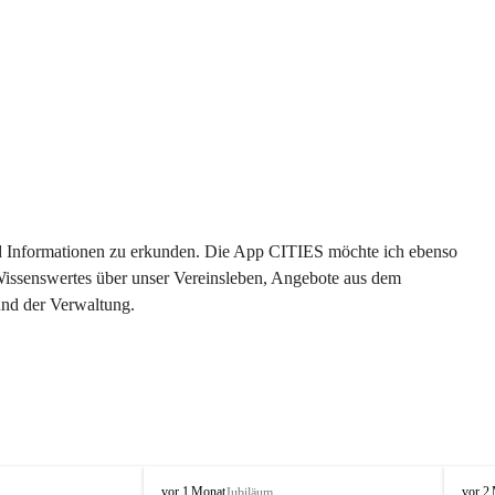
 und Informationen zu erkunden. Die App CITIES möchte ich ebenso 
 Wissenswertes über unser Vereinsleben, Angebote aus dem 
und der Verwaltung. 
O
O
vor 1 Monat
vor 2
Jubiläum