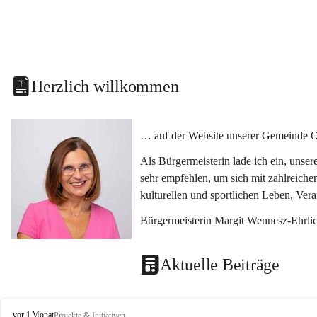
Herzlich willkommen
… auf der Website unserer Gemeinde O
Als Bürgermeisterin lade ich ein, unse
sehr empfehlen, um sich mit zahlreiche
kulturellen und sportlichen Leben, Ver
Bürgermeisterin Margit Wennesz-Ehrli
Aktuelle Beiträge
O
vor 1 Monat
Projekte & Initiativen