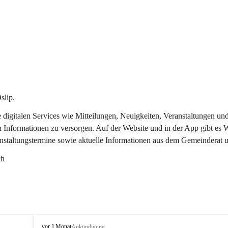
slip.
re digitalen Services wie Mitteilungen, Neuigkeiten, Veranstaltungen
n Informationen zu versorgen. Auf der Website und in der App gibt es
anstaltungstermine sowie aktuelle Informationen aus dem Gemeinderat 
ch
O
vor 1 Monat
Ankündigung