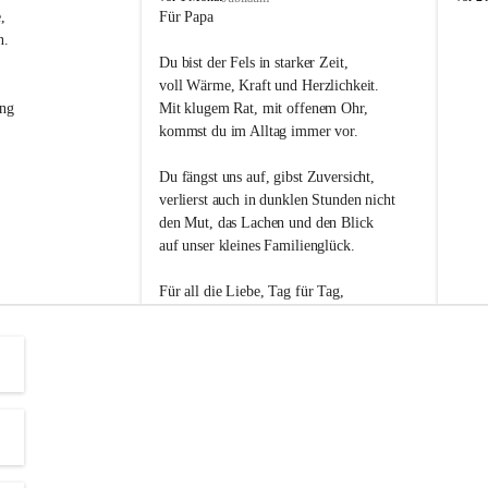
s
s
, 
Für Papa
l
l
n. 
i
i
Du bist der Fels in starker Zeit,
p
p
voll Wärme, Kraft und Herzlichkeit.
ng 
Mit klugem Rat, mit offenem Ohr,
kommst du im Alltag immer vor.
Du fängst uns auf, gibst Zuversicht,
verlierst auch in dunklen Stunden nicht
den Mut, das Lachen und den Blick
auf unser kleines Familienglück.
Für all die Liebe, Tag für Tag,
dank ich dir heut am Vatertag.
Du bist ein Mensch, auf den man baut -
ein Vater, der von Herzen vertraut.
😊 Alles Liebe zum Vatertag.😊
Einen schönen Vatertag wünscht 
Bürgermeisterin Margit Wennesz-Ehrlich 
und die Gemeinderät:innen 