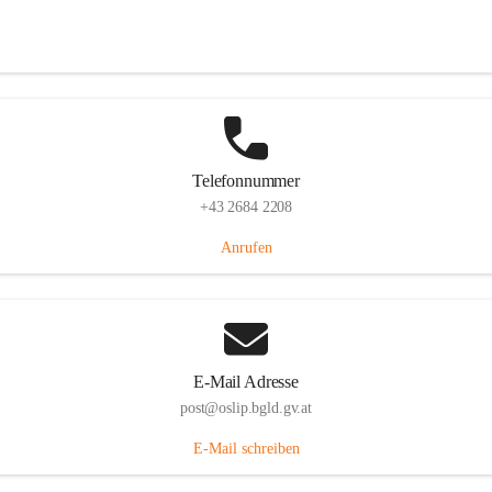
Hauptstraße 7, 7064 Oslip, AUT
Auf Karte ansehen
Telefonnummer
+43 2684 2208
Anrufen
E-Mail Adresse
post@oslip.bgld.gv.at
E-Mail schreiben