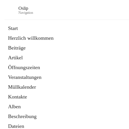
Oslip
Navigation
Start
Herzlich willkommen
öffnet
Daten & Fakten
Beiträge
in
Externe Webseite
neuem
Artikel
Tab
öffnet
Bundeskanzleramt Österreich
in
Externe Webseite
Öffnungszeiten
neuem
Tab
Veranstaltungen
Müllkalender
Kontakte
Alben
Beschreibung
Dateien