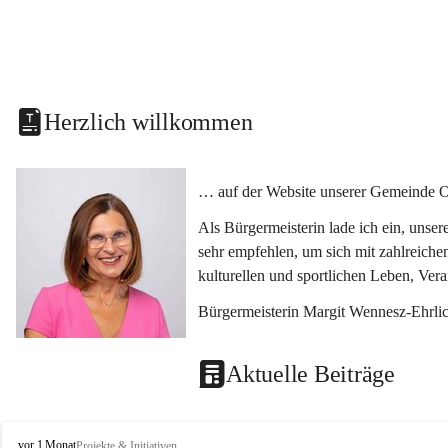
Herzlich willkommen
… auf der Website unserer Gemeinde O
Als Bürgermeisterin lade ich ein, unse
sehr empfehlen, um sich mit zahlreiche
kulturellen und sportlichen Leben, Ver
Bürgermeisterin Margit Wennesz-Ehrli
Aktuelle Beiträge
O
vor 1 Monat
Projekte & Initiativen