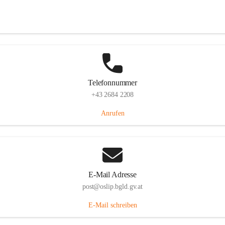
Hauptstraße 7, 7064 Oslip, AUT
Auf Karte ansehen
Telefonnummer
+43 2684 2208
Anrufen
E-Mail Adresse
post@oslip.bgld.gv.at
E-Mail schreiben