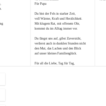
s
s
, 
Für Papa
l
l
n. 
i
i
Du bist der Fels in starker Zeit,
p
p
voll Wärme, Kraft und Herzlichkeit.
ng 
Mit klugem Rat, mit offenem Ohr,
kommst du im Alltag immer vor.
Du fängst uns auf, gibst Zuversicht,
verlierst auch in dunklen Stunden nicht
den Mut, das Lachen und den Blick
auf unser kleines Familienglück.
Für all die Liebe, Tag für Tag,
dank ich dir heut am Vatertag.
Du bist ein Mensch, auf den man baut -
ein Vater, der von Herzen vertraut.
😊 Alles Liebe zum Vatertag.😊
Einen schönen Vatertag wünscht 
Bürgermeisterin Margit Wennesz-Ehrlich 
und die Gemeinderät:innen 