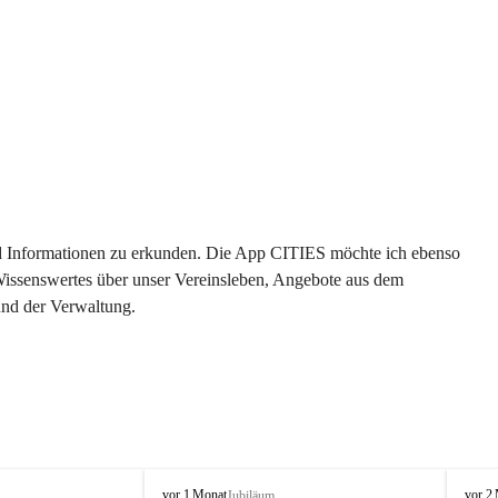
 und Informationen zu erkunden. Die App CITIES möchte ich ebenso 
 Wissenswertes über unser Vereinsleben, Angebote aus dem 
und der Verwaltung. 
O
O
vor 1 Monat
vor 2
Jubiläum