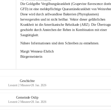
s
Die Goldgelbe Vergilbungskrankheit (Grapevine flavescence dorée
l
GFD) ist eine meldepflichtige Quarantänekrankheit von Weinrebe
i
Diese wird durch zellwandlose Bakterien (Phytoplasmen) 
p
hervorgerufen und ist nicht heilbar. Vektor dieser gefährlichen 
Krankheit ist die Amerikanische Rebzikade (ARZ). Die Übertragu
geschieht durch Anstechen der Reben in Kombination mit einer 
Saugtätigkeit.
Nähere Informationen sind dem Schreiben zu entnehmen.
Margit Wennesz-Ehrlich 
Bürgermeisterin 
Geschichte
Lesezeit 2 Minuten
•
28. Jan. 2026
Gemeinde Oslip
Lesezeit 2 Minuten
•
28. Jan. 2026