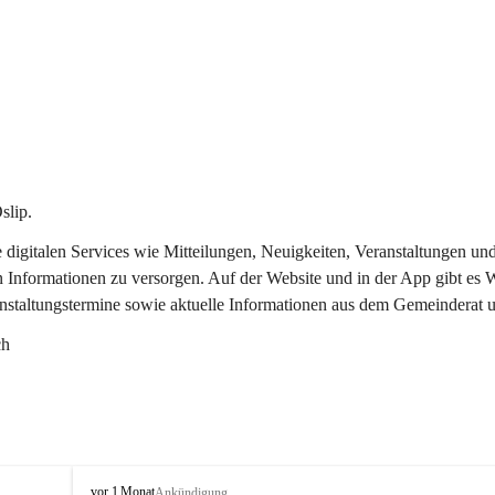
slip.
re digitalen Services wie Mitteilungen, Neuigkeiten, Veranstaltungen
n Informationen zu versorgen. Auf der Website und in der App gibt es
anstaltungstermine sowie aktuelle Informationen aus dem Gemeinderat 
ch
O
vor 1 Monat
Ankündigung