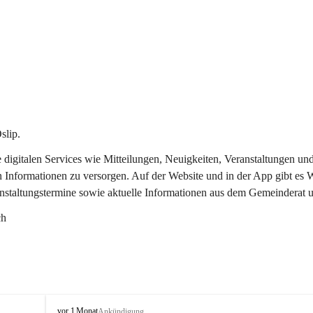
slip.
re digitalen Services wie Mitteilungen, Neuigkeiten, Veranstaltungen
n Informationen zu versorgen. Auf der Website und in der App gibt es
anstaltungstermine sowie aktuelle Informationen aus dem Gemeinderat 
ch
O
vor 1 Monat
Ankündigung