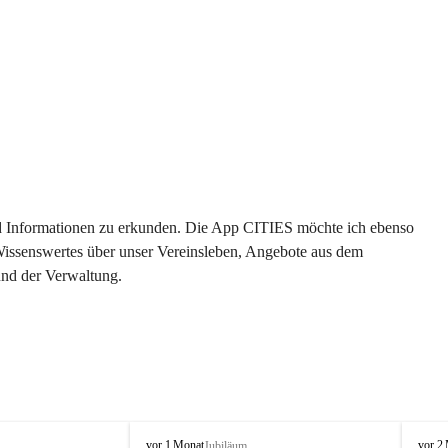
 und Informationen zu erkunden. Die App CITIES möchte ich ebenso 
 Wissenswertes über unser Vereinsleben, Angebote aus dem 
und der Verwaltung. 
O
O
vor 1 Monat
vor 2
Jubiläum