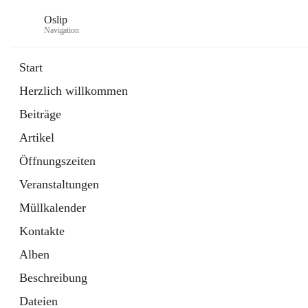
Oslip
Navigation
Start
Herzlich willkommen
öffnet
Daten & Fakten
Beiträge
in
Externe Webseite
neuem
Artikel
Tab
öffnet
Bundeskanzleramt Österreich
in
Externe Webseite
Öffnungszeiten
neuem
Tab
Veranstaltungen
Müllkalender
Kontakte
Alben
Beschreibung
Dateien