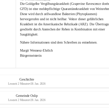
s
Die Goldgelbe Vergilbungskrankheit (Grapevine flavescence dorée
l
GFD) ist eine meldepflichtige Quarantänekrankheit von Weinrebe
i
Diese wird durch zellwandlose Bakterien (Phytoplasmen) 
p
hervorgerufen und ist nicht heilbar. Vektor dieser gefährlichen 
Krankheit ist die Amerikanische Rebzikade (ARZ). Die Übertragu
geschieht durch Anstechen der Reben in Kombination mit einer 
Saugtätigkeit.
Nähere Informationen sind dem Schreiben zu entnehmen.
Margit Wennesz-Ehrlich 
Bürgermeisterin 
Geschichte
Lesezeit 2 Minuten
•
28. Jan. 2026
Gemeinde Oslip
Lesezeit 2 Minuten
•
28. Jan. 2026