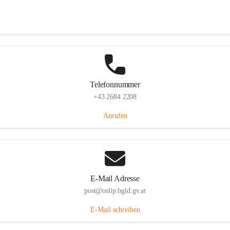
Hauptstraße 7, 7064 Oslip, AUT
Auf Karte ansehen
Telefonnummer
+43 2684 2208
Anrufen
E-Mail Adresse
post@oslip.bgld.gv.at
E-Mail schreiben