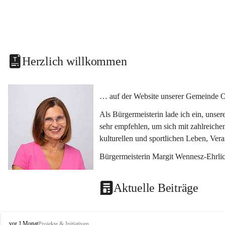
Herzlich willkommen
… auf der Website unserer Gemeinde O
Als Bürgermeisterin lade ich ein, unse
sehr empfehlen, um sich mit zahlreiche
kulturellen und sportlichen Leben, Ver
Bürgermeisterin Margit Wennesz-Ehrli
Aktuelle Beiträge
O
vor 1 Monat
Projekte & Initiativen