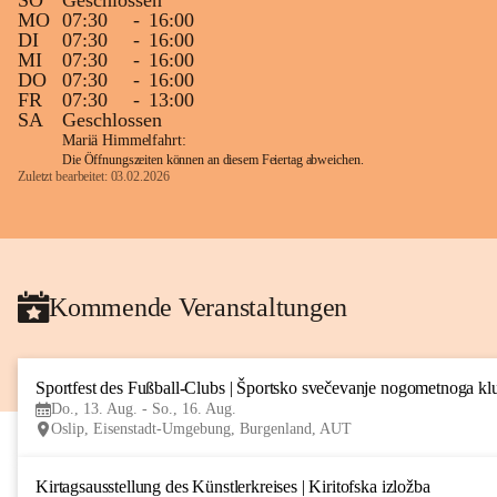
SO
Geschlossen
MO
07:30
-
16:00
DI
07:30
-
16:00
MI
07:30
-
16:00
DO
07:30
-
16:00
FR
07:30
-
13:00
SA
Geschlossen
Mariä Himmelfahrt:
Die Öffnungszeiten können an diesem Feiertag abweichen.
Zuletzt bearbeitet: 03.02.2026
Kommende Veranstaltungen
Sportfest des Fußball-Clubs | Športsko svečevanje nogometnoga kl
Do., 13. Aug. - So., 16. Aug.
Oslip, Eisenstadt-Umgebung, Burgenland, AUT
Kirtagsausstellung des Künstlerkreises | Kiritofska izložba