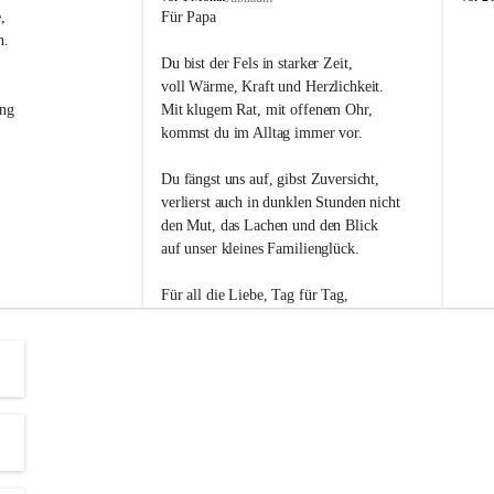
s
s
, 
Für Papa
l
l
n. 
i
i
Du bist der Fels in starker Zeit,
p
p
voll Wärme, Kraft und Herzlichkeit.
ng 
Mit klugem Rat, mit offenem Ohr,
kommst du im Alltag immer vor.
Du fängst uns auf, gibst Zuversicht,
verlierst auch in dunklen Stunden nicht
den Mut, das Lachen und den Blick
auf unser kleines Familienglück.
Für all die Liebe, Tag für Tag,
dank ich dir heut am Vatertag.
Du bist ein Mensch, auf den man baut -
ein Vater, der von Herzen vertraut.
😊 Alles Liebe zum Vatertag.😊
Einen schönen Vatertag wünscht 
Bürgermeisterin Margit Wennesz-Ehrlich 
und die Gemeinderät:innen 