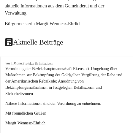
aktuelle Informationen aus dem Gemeinderat und der 
Verwaltung. 
Bürgermeisterin Margit Wennesz-Ehrlich
Aktuelle Beiträge
O
vor 1 Monat
Projekte & Initiativen
s
Verordnung der Bezirkshauptmannschaft Eisenstadt-Umgebung über 
l
Maßnahmen zur Bekämpfung der Goldgelben Vergilbung der Rebe und 
i
der Amerikanischen Rebzikade; Anordnung von 
p
Bekämpfungsmaßnahmen in festgelegten Befallszonen und 
Sicherheitszonen.
Nähere Informationen sind der Verordnung zu entnehmen.
Mit freundlichen Grüßen 
Margit Wennesz-Ehrlich