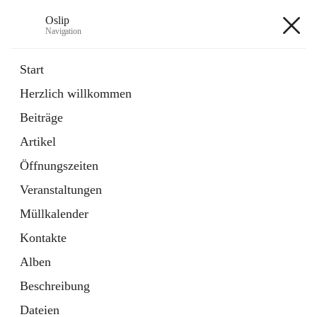
Oslip
Navigation
Oslip
Start
Herzlich willkommen
öffnet
Daten & Fakten
Beiträge
in
Externe Webseite
neuem
Artikel
Tab
öffnet
Bundeskanzleramt Österreich
in
Externe Webseite
Öffnungszeiten
neuem
Tab
Veranstaltungen
+1
Müllkalender
Kontakte
Alben
Beschreibung
Hauptadresse
Dateien