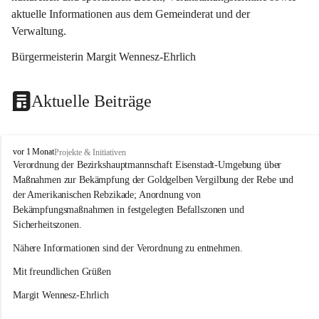
aktuelle Informationen aus dem Gemeinderat und der 
Verwaltung. 
Bürgermeisterin Margit Wennesz-Ehrlich
Aktuelle Beiträge
O
vor 1 Monat
Projekte & Initiativen
s
Verordnung der Bezirkshauptmannschaft Eisenstadt-Umgebung über 
l
Maßnahmen zur Bekämpfung der Goldgelben Vergilbung der Rebe und 
i
der Amerikanischen Rebzikade; Anordnung von 
p
Bekämpfungsmaßnahmen in festgelegten Befallszonen und 
Sicherheitszonen.
Nähere Informationen sind der Verordnung zu entnehmen.
Mit freundlichen Grüßen 
Margit Wennesz-Ehrlich