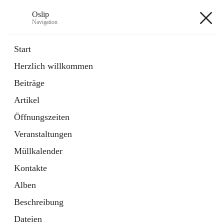
Oslip
Navigation
Oslip
Start
Herzlich willkommen
öffnet
Daten & Fakten
Beiträge
in
Externe Webseite
neuem
Artikel
Tab
öffnet
Bundeskanzleramt Österreich
in
Externe Webseite
Öffnungszeiten
neuem
Tab
Veranstaltungen
+1
Müllkalender
Kontakte
Alben
Beschreibung
Hauptadresse
Dateien