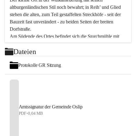
altburgenländischen Stil noch bewahrt; in Reih’ und Glied 
stehen die alten, zum Teil gestaffelten Streckhöfe - seit der 
Bauzeit fast unverändert - zu beiden Seiten der breiten 
Dorfstraße.
Am Südende des Ortes befindet sich die Storchmühle mit 
ihrer schönen Barockeinfahrt - ein bekanntes 
Dateien
Spezialitätenrestaurant mit vorzüglicher pannonischer 
Küche. Die alte Cselley-Mühle am nördlichen Ortsrand ist 
Protokolle GR Sitzung
heute ein bekanntes Kultur- und Aktionszentrum, das aus 
dem kulturellen Leben dieser Region nicht mehr 
wegzudenken ist.
Die Landschaft genießen und entspannen – dazu ist der 
Fischteich ein herrlicher Ort für ruhige und erholsame 
Stunden. Für sportliche Tätigkeiten sorgt das 
Amtssignatur der Gemeinde Oslip
Freizeitzentrum im Ort.
PDF
•
0,04 MB
In Oslip lebt die Volkskultur: Tamburica-Klänge gehören 
zum kulturellen Alltag, auch bei Festen, wo die typisch 
kroatische Volksmusik lebendig ist. Auch der Musikverein 