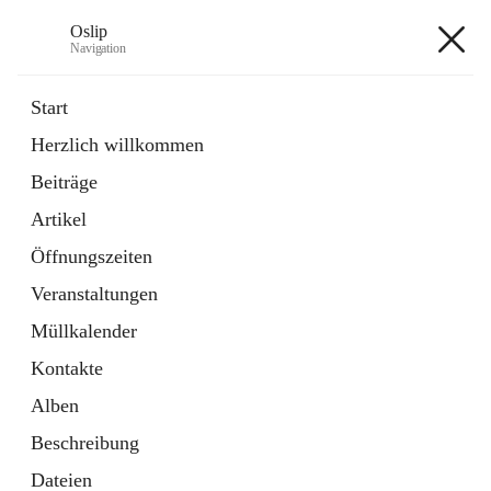
Oslip
Navigation
Oslip
Start
Herzlich willkommen
öffnet
Daten & Fakten
Beiträge
in
Externe Webseite
neuem
Artikel
Tab
öffnet
Bundeskanzleramt Österreich
in
Externe Webseite
Öffnungszeiten
neuem
Tab
Veranstaltungen
+1
Müllkalender
Kontakte
Alben
Beschreibung
Hauptadresse
Dateien