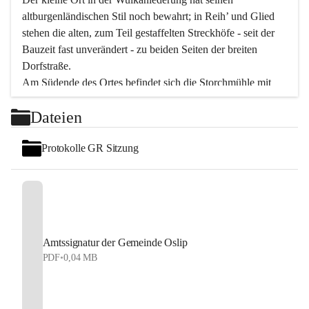
altburgenländischen Stil noch bewahrt; in Reih’ und Glied 
stehen die alten, zum Teil gestaffelten Streckhöfe - seit der 
Bauzeit fast unverändert - zu beiden Seiten der breiten 
Dorfstraße.
Am Südende des Ortes befindet sich die Storchmühle mit 
ihrer schönen Barockeinfahrt - ein bekanntes 
Dateien
Spezialitätenrestaurant mit vorzüglicher pannonischer 
Küche. Die alte Cselley-Mühle am nördlichen Ortsrand ist 
Protokolle GR Sitzung
heute ein bekanntes Kultur- und Aktionszentrum, das aus 
dem kulturellen Leben dieser Region nicht mehr 
wegzudenken ist.
Die Landschaft genießen und entspannen – dazu ist der 
Fischteich ein herrlicher Ort für ruhige und erholsame 
Stunden. Für sportliche Tätigkeiten sorgt das 
Amtssignatur der Gemeinde Oslip
Freizeitzentrum im Ort.
PDF
•
0,04 MB
In Oslip lebt die Volkskultur: Tamburica-Klänge gehören 
zum kulturellen Alltag, auch bei Festen, wo die typisch 
kroatische Volksmusik lebendig ist. Auch der Musikverein 