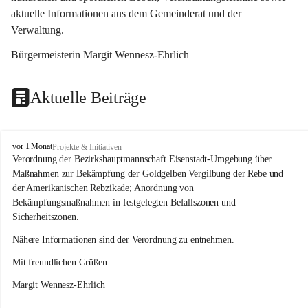
aktuelle Informationen aus dem Gemeinderat und der 
Verwaltung. 
Bürgermeisterin Margit Wennesz-Ehrlich
Aktuelle Beiträge
O
vor 1 Monat
Projekte & Initiativen
s
Verordnung der Bezirkshauptmannschaft Eisenstadt-Umgebung über 
l
Maßnahmen zur Bekämpfung der Goldgelben Vergilbung der Rebe und 
i
der Amerikanischen Rebzikade; Anordnung von 
p
Bekämpfungsmaßnahmen in festgelegten Befallszonen und 
Sicherheitszonen.
Nähere Informationen sind der Verordnung zu entnehmen.
Mit freundlichen Grüßen 
Margit Wennesz-Ehrlich