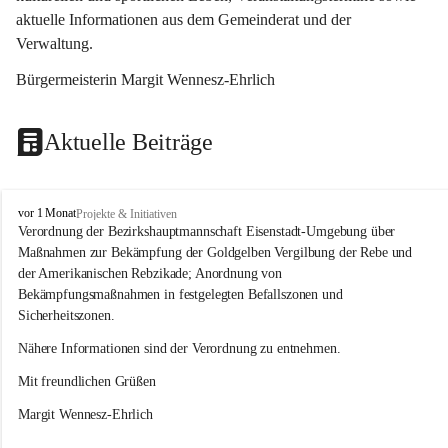
aktuelle Informationen aus dem Gemeinderat und der 
Verwaltung. 
Bürgermeisterin Margit Wennesz-Ehrlich
Aktuelle Beiträge
O
vor 1 Monat
Projekte & Initiativen
s
Verordnung der Bezirkshauptmannschaft Eisenstadt-Umgebung über 
l
Maßnahmen zur Bekämpfung der Goldgelben Vergilbung der Rebe und 
i
der Amerikanischen Rebzikade; Anordnung von 
p
Bekämpfungsmaßnahmen in festgelegten Befallszonen und 
Sicherheitszonen.
Nähere Informationen sind der Verordnung zu entnehmen.
Mit freundlichen Grüßen 
Margit Wennesz-Ehrlich