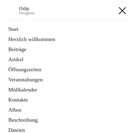
Oslip
Navigation
Oslip
Start
Herzlich willkommen
öffnet
Daten & Fakten
Beiträge
in
Externe Webseite
neuem
Artikel
Tab
öffnet
Bundeskanzleramt Österreich
in
Externe Webseite
Öffnungszeiten
neuem
Tab
Veranstaltungen
+1
Müllkalender
Kontakte
Alben
Beschreibung
Hauptadresse
Dateien