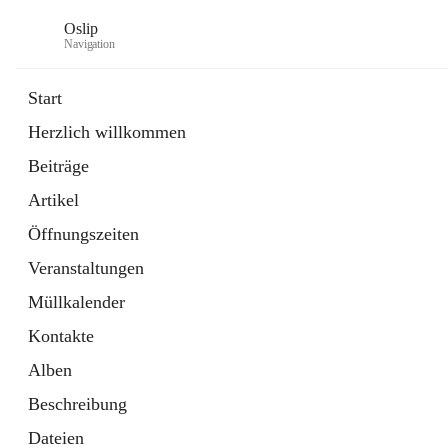
Oslip
Navigation
Start
Herzlich willkommen
öffnet
Daten & Fakten
Beiträge
in
Externe Webseite
neuem
Artikel
Tab
öffnet
Bundeskanzleramt Österreich
in
Externe Webseite
Öffnungszeiten
neuem
Tab
Veranstaltungen
Müllkalender
Kontakte
Alben
Beschreibung
Dateien