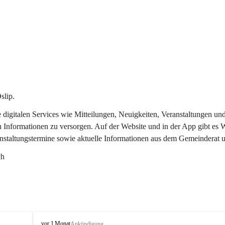
slip.
re digitalen Services wie Mitteilungen, Neuigkeiten, Veranstaltungen
n Informationen zu versorgen. Auf der Website und in der App gibt es
anstaltungstermine sowie aktuelle Informationen aus dem Gemeinderat 
ch
O
vor 1 Monat
Ankündigung