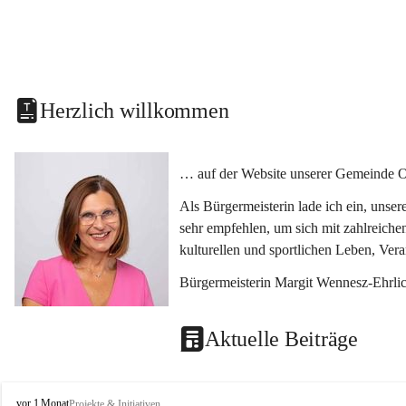
Herzlich willkommen
… auf der Website unserer Gemeinde O
Als Bürgermeisterin lade ich ein, unse
sehr empfehlen, um sich mit zahlreiche
kulturellen und sportlichen Leben, Ver
Bürgermeisterin Margit Wennesz-Ehrli
Aktuelle Beiträge
O
vor 1 Monat
Projekte & Initiativen