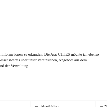
 und Informationen zu erkunden. Die App CITIES möchte ich ebenso 
 Wissenswertes über unser Vereinsleben, Angebote aus dem 
und der Verwaltung. 
O
O
vor 1 Monat
vor 2
Jubiläum