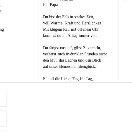
s
s
, 
Für Papa
l
l
n. 
i
i
Du bist der Fels in starker Zeit,
p
p
voll Wärme, Kraft und Herzlichkeit.
ng 
Mit klugem Rat, mit offenem Ohr,
kommst du im Alltag immer vor.
Du fängst uns auf, gibst Zuversicht,
verlierst auch in dunklen Stunden nicht
den Mut, das Lachen und den Blick
auf unser kleines Familienglück.
Für all die Liebe, Tag für Tag,
dank ich dir heut am Vatertag.
Du bist ein Mensch, auf den man baut -
ein Vater, der von Herzen vertraut.
😊 Alles Liebe zum Vatertag.😊
Einen schönen Vatertag wünscht 
Bürgermeisterin Margit Wennesz-Ehrlich 
und die Gemeinderät:innen 