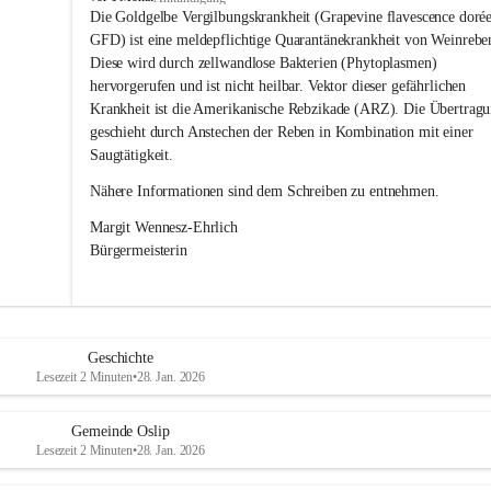
s
Die Goldgelbe Vergilbungskrankheit (Grapevine flavescence dorée
l
GFD) ist eine meldepflichtige Quarantänekrankheit von Weinrebe
i
Diese wird durch zellwandlose Bakterien (Phytoplasmen) 
p
hervorgerufen und ist nicht heilbar. Vektor dieser gefährlichen 
Krankheit ist die Amerikanische Rebzikade (ARZ). Die Übertragu
geschieht durch Anstechen der Reben in Kombination mit einer 
Saugtätigkeit.
Nähere Informationen sind dem Schreiben zu entnehmen.
Margit Wennesz-Ehrlich 
Bürgermeisterin 
Geschichte
Lesezeit 2 Minuten
•
28. Jan. 2026
Gemeinde Oslip
Lesezeit 2 Minuten
•
28. Jan. 2026