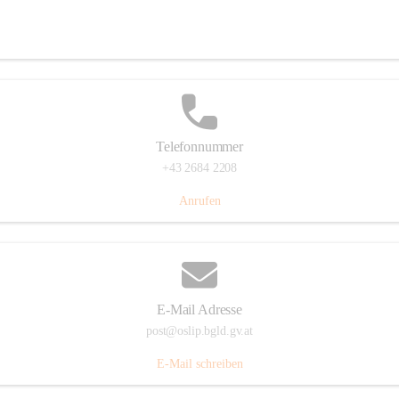
Hauptstraße 7, 7064 Oslip, AUT
Auf Karte ansehen
Telefonnummer
+43 2684 2208
Anrufen
E-Mail Adresse
post@oslip.bgld.gv.at
E-Mail schreiben