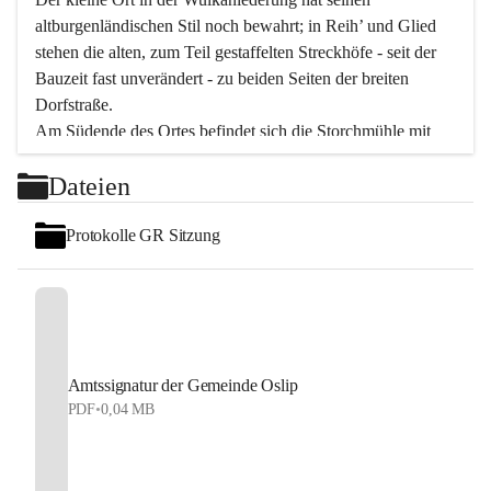
altburgenländischen Stil noch bewahrt; in Reih’ und Glied 
stehen die alten, zum Teil gestaffelten Streckhöfe - seit der 
Bauzeit fast unverändert - zu beiden Seiten der breiten 
Dorfstraße.
Am Südende des Ortes befindet sich die Storchmühle mit 
ihrer schönen Barockeinfahrt - ein bekanntes 
Dateien
Spezialitätenrestaurant mit vorzüglicher pannonischer 
Küche. Die alte Cselley-Mühle am nördlichen Ortsrand ist 
Protokolle GR Sitzung
heute ein bekanntes Kultur- und Aktionszentrum, das aus 
dem kulturellen Leben dieser Region nicht mehr 
wegzudenken ist.
Die Landschaft genießen und entspannen – dazu ist der 
Fischteich ein herrlicher Ort für ruhige und erholsame 
Stunden. Für sportliche Tätigkeiten sorgt das 
Amtssignatur der Gemeinde Oslip
Freizeitzentrum im Ort.
PDF
•
0,04 MB
In Oslip lebt die Volkskultur: Tamburica-Klänge gehören 
zum kulturellen Alltag, auch bei Festen, wo die typisch 
kroatische Volksmusik lebendig ist. Auch der Musikverein 