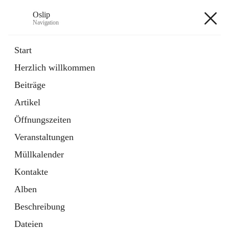
Oslip
Navigation
Oslip
Start
Herzlich willkommen
öffnet
Daten & Fakten
Beiträge
in
Externe Webseite
neuem
Artikel
Tab
öffnet
Bundeskanzleramt Österreich
in
Externe Webseite
Öffnungszeiten
neuem
Tab
Veranstaltungen
+1
Müllkalender
Kontakte
Alben
Beschreibung
Hauptadresse
Dateien