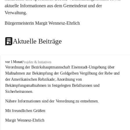
aktuelle Informationen aus dem Gemeinderat und der 
Verwaltung. 
Bürgermeisterin Margit Wennesz-Ehrlich
Aktuelle Beiträge
O
vor 1 Monat
Projekte & Initiativen
s
Verordnung der Bezirkshauptmannschaft Eisenstadt-Umgebung über 
l
Maßnahmen zur Bekämpfung der Goldgelben Vergilbung der Rebe und 
i
der Amerikanischen Rebzikade; Anordnung von 
p
Bekämpfungsmaßnahmen in festgelegten Befallszonen und 
Sicherheitszonen.
Nähere Informationen sind der Verordnung zu entnehmen.
Mit freundlichen Grüßen 
Margit Wennesz-Ehrlich