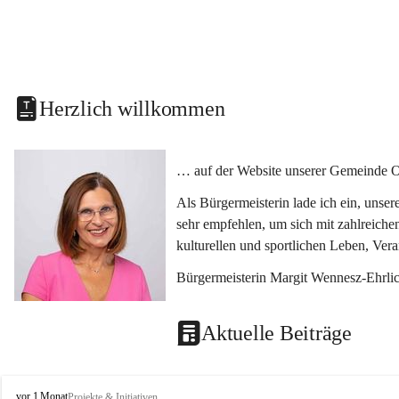
Herzlich willkommen
… auf der Website unserer Gemeinde O
Als Bürgermeisterin lade ich ein, unse
sehr empfehlen, um sich mit zahlreiche
kulturellen und sportlichen Leben, Ver
Bürgermeisterin Margit Wennesz-Ehrli
Aktuelle Beiträge
O
vor 1 Monat
Projekte & Initiativen