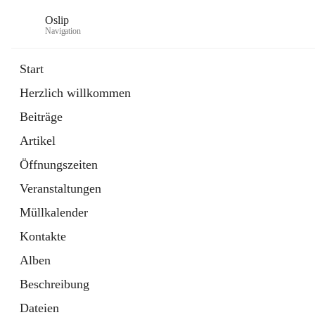
Oslip
Navigation
Start
Herzlich willkommen
öffnet
Daten & Fakten
Beiträge
in
Externe Webseite
neuem
Artikel
Tab
öffnet
Bundeskanzleramt Österreich
in
Externe Webseite
Öffnungszeiten
neuem
Tab
Veranstaltungen
Müllkalender
Kontakte
Alben
Beschreibung
Dateien