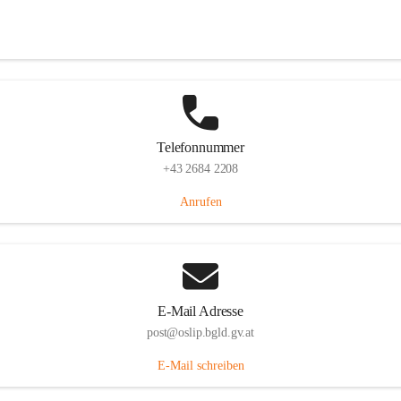
Hauptstraße 7, 7064 Oslip, AUT
Auf Karte ansehen
Telefonnummer
+43 2684 2208
Anrufen
E-Mail Adresse
post@oslip.bgld.gv.at
E-Mail schreiben