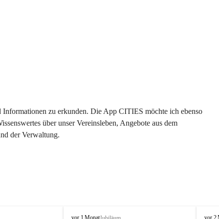
 und Informationen zu erkunden. Die App CITIES möchte ich ebenso 
 Wissenswertes über unser Vereinsleben, Angebote aus dem 
und der Verwaltung. 
O
O
vor 1 Monat
vor 2
Jubiläum