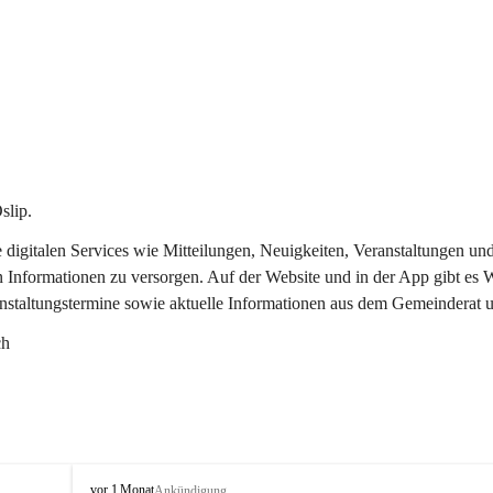
slip.
re digitalen Services wie Mitteilungen, Neuigkeiten, Veranstaltungen
n Informationen zu versorgen. Auf der Website und in der App gibt es
anstaltungstermine sowie aktuelle Informationen aus dem Gemeinderat 
ch
O
vor 1 Monat
Ankündigung