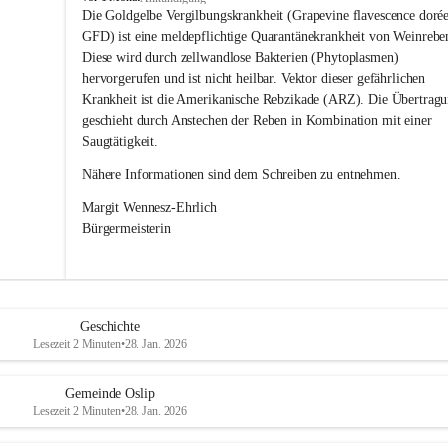
s
Die Goldgelbe Vergilbungskrankheit (Grapevine flavescence dorée
l
GFD) ist eine meldepflichtige Quarantänekrankheit von Weinrebe
i
Diese wird durch zellwandlose Bakterien (Phytoplasmen) 
p
hervorgerufen und ist nicht heilbar. Vektor dieser gefährlichen 
Krankheit ist die Amerikanische Rebzikade (ARZ). Die Übertragu
geschieht durch Anstechen der Reben in Kombination mit einer 
Saugtätigkeit.
Nähere Informationen sind dem Schreiben zu entnehmen.
Margit Wennesz-Ehrlich 
Bürgermeisterin 
Geschichte
Lesezeit 2 Minuten
•
28. Jan. 2026
Gemeinde Oslip
Lesezeit 2 Minuten
•
28. Jan. 2026