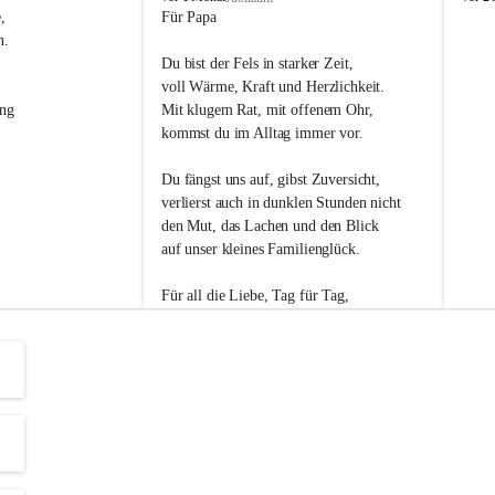
s
s
, 
Für Papa
l
l
n. 
i
i
Du bist der Fels in starker Zeit,
p
p
voll Wärme, Kraft und Herzlichkeit.
ng 
Mit klugem Rat, mit offenem Ohr,
kommst du im Alltag immer vor.
Du fängst uns auf, gibst Zuversicht,
verlierst auch in dunklen Stunden nicht
den Mut, das Lachen und den Blick
auf unser kleines Familienglück.
Für all die Liebe, Tag für Tag,
dank ich dir heut am Vatertag.
Du bist ein Mensch, auf den man baut -
ein Vater, der von Herzen vertraut.
😊 Alles Liebe zum Vatertag.😊
Einen schönen Vatertag wünscht 
Bürgermeisterin Margit Wennesz-Ehrlich 
und die Gemeinderät:innen 