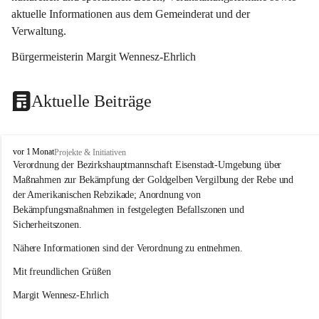
aktuelle Informationen aus dem Gemeinderat und der 
Verwaltung. 
Bürgermeisterin Margit Wennesz-Ehrlich
Aktuelle Beiträge
O
vor 1 Monat
Projekte & Initiativen
s
Verordnung der Bezirkshauptmannschaft Eisenstadt-Umgebung über 
l
Maßnahmen zur Bekämpfung der Goldgelben Vergilbung der Rebe und 
i
der Amerikanischen Rebzikade; Anordnung von 
p
Bekämpfungsmaßnahmen in festgelegten Befallszonen und 
Sicherheitszonen.
Nähere Informationen sind der Verordnung zu entnehmen.
Mit freundlichen Grüßen 
Margit Wennesz-Ehrlich