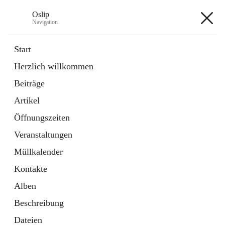
Oslip
Navigation
Oslip
Start
Herzlich willkommen
öffnet
Daten & Fakten
Beiträge
in
Externe Webseite
neuem
Artikel
Tab
öffnet
Bundeskanzleramt Österreich
in
Externe Webseite
Öffnungszeiten
neuem
Tab
Veranstaltungen
+1
Müllkalender
Kontakte
Alben
Beschreibung
Hauptadresse
Dateien