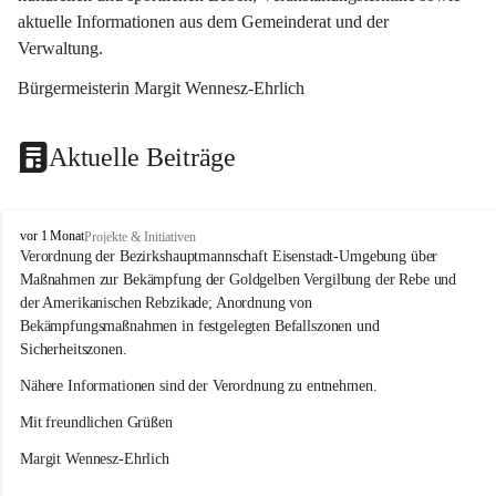
aktuelle Informationen aus dem Gemeinderat und der 
Verwaltung. 
Bürgermeisterin Margit Wennesz-Ehrlich
Aktuelle Beiträge
O
vor 1 Monat
Projekte & Initiativen
s
Verordnung der Bezirkshauptmannschaft Eisenstadt-Umgebung über 
l
Maßnahmen zur Bekämpfung der Goldgelben Vergilbung der Rebe und 
i
der Amerikanischen Rebzikade; Anordnung von 
p
Bekämpfungsmaßnahmen in festgelegten Befallszonen und 
Sicherheitszonen.
Nähere Informationen sind der Verordnung zu entnehmen.
Mit freundlichen Grüßen 
Margit Wennesz-Ehrlich