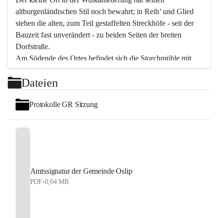
altburgenländischen Stil noch bewahrt; in Reih’ und Glied 
stehen die alten, zum Teil gestaffelten Streckhöfe - seit der 
Bauzeit fast unverändert - zu beiden Seiten der breiten 
Dorfstraße.
Am Südende des Ortes befindet sich die Storchmühle mit 
ihrer schönen Barockeinfahrt - ein bekanntes 
Dateien
Spezialitätenrestaurant mit vorzüglicher pannonischer 
Küche. Die alte Cselley-Mühle am nördlichen Ortsrand ist 
Protokolle GR Sitzung
heute ein bekanntes Kultur- und Aktionszentrum, das aus 
dem kulturellen Leben dieser Region nicht mehr 
wegzudenken ist.
Die Landschaft genießen und entspannen – dazu ist der 
Fischteich ein herrlicher Ort für ruhige und erholsame 
Stunden. Für sportliche Tätigkeiten sorgt das 
Amtssignatur der Gemeinde Oslip
Freizeitzentrum im Ort.
PDF
•
0,04 MB
In Oslip lebt die Volkskultur: Tamburica-Klänge gehören 
zum kulturellen Alltag, auch bei Festen, wo die typisch 
kroatische Volksmusik lebendig ist. Auch der Musikverein 