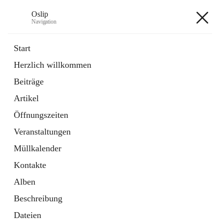
Oslip
Navigation
Oslip
Start
Herzlich willkommen
öffnet
Daten & Fakten
Beiträge
in
Externe Webseite
neuem
Artikel
Tab
öffnet
Bundeskanzleramt Österreich
in
Externe Webseite
Öffnungszeiten
neuem
Tab
Veranstaltungen
+1
Müllkalender
Kontakte
Alben
Beschreibung
Hauptadresse
Dateien