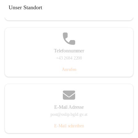
Hauptstraße 7, 7064 Oslip, AUT
Unser Standort
Auf Karte ansehen
Telefonnummer
+43 2684 2208
Anrufen
E-Mail Adresse
post@oslip.bgld.gv.at
E-Mail schreiben