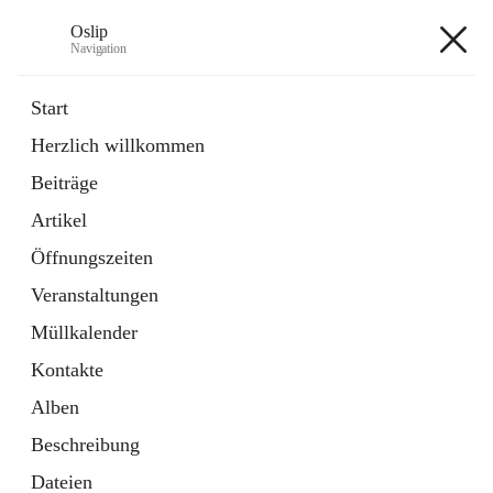
Oslip
Navigation
Oslip
Start
Herzlich willkommen
öffnet
Daten & Fakten
Beiträge
in
Externe Webseite
neuem
Artikel
Tab
öffnet
Bundeskanzleramt Österreich
in
Externe Webseite
Öffnungszeiten
neuem
Tab
Veranstaltungen
+1
Müllkalender
Kontakte
Alben
Beschreibung
Hauptadresse
Dateien