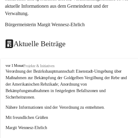
aktuelle Informationen aus dem Gemeinderat und der 
Verwaltung. 
Bürgermeisterin Margit Wennesz-Ehrlich
Aktuelle Beiträge
O
vor 1 Monat
Projekte & Initiativen
s
Verordnung der Bezirkshauptmannschaft Eisenstadt-Umgebung über 
l
Maßnahmen zur Bekämpfung der Goldgelben Vergilbung der Rebe und 
i
der Amerikanischen Rebzikade; Anordnung von 
p
Bekämpfungsmaßnahmen in festgelegten Befallszonen und 
Sicherheitszonen.
Nähere Informationen sind der Verordnung zu entnehmen.
Mit freundlichen Grüßen 
Margit Wennesz-Ehrlich